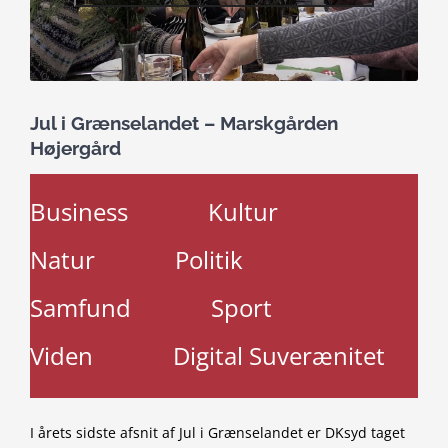
Jul i Grænselandet – Marskgården
Højergård
Business
Kultur
Natur
Politik
Samfund
Sport
Viden
Digital Suverænitet
I årets sidste afsnit af Jul i Grænselandet er DKsyd taget