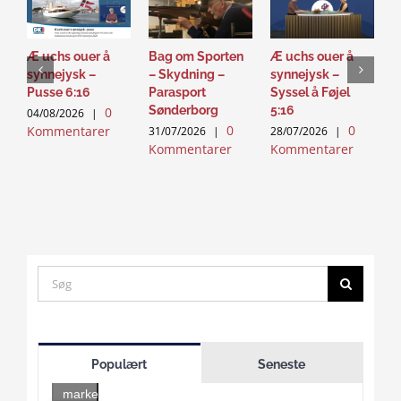
Æ uchs ouer å
Bag om Sporten
Æ uchs ouer å
S
synnejysk –
– Skydning –
synnejysk –
–
Pusse 6:16
Parasport
Syssel å Føjel
T
Sønderborg
5:16
0
04/08/2026
|
2
0
0
Kommentarer
K
31/07/2026
|
28/07/2026
|
Kommentarer
Kommentarer
Search
for:
Click
to
Populært
Seneste
accept
marketing