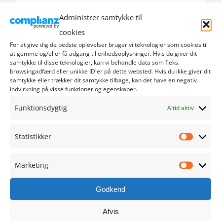
Administrer samtykke til
september 2024
cookies
august 2024
For at give dig de bedste oplevelser bruger vi teknologier som cookies til
at gemme og/eller få adgang til enhedsoplysninger. Hvis du giver dit
samtykke til disse teknologier, kan vi behandle data som f.eks.
juli 2024
browsingadfærd eller unikke ID'er på dette websted. Hvis du ikke giver dit
samtykke eller trækker dit samtykke tilbage, kan det have en negativ
indvirkning på visse funktioner og egenskaber.
juni 2024
Funktionsdygtig
Altid aktiv
maj 2024
Statistikker
april 2024
Statistik
marts 2024
Marketing
Marketi
februar 2024
Godkend
januar 2024
Afvis