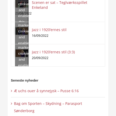
Scenen er sat – Teglværksspillet
cookies
Enkeland
Click
and
to
23/08/2022
enable
accept
this
marketing
content
Jazz i 1920’ernes stil
Click
cookies
to
16/09/2022
and
accept
enable
marketing
this
Jazz i 1920’ernes stil (3:3)
cookies
content
20/09/2022
and
enable
this
content
Seneste nyheder
Æ uchs ouer å synnejysk – Pusse 6:16
Bag om Sporten – Skydning – Parasport
Sønderborg