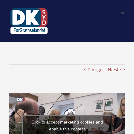
Skip
to
content
Forrige
Næste
View
Larger
Image
Click to accept marketing cookies and
enable this content