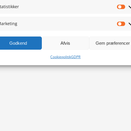
tatistikker
Sta
arketing
Ma
Godkend
Afvis
Gem præferencer
Cookiepolitik
GDPR