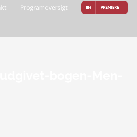
akt
Programoversigt
PREMIERE
g-udgivet-bogen-Men-