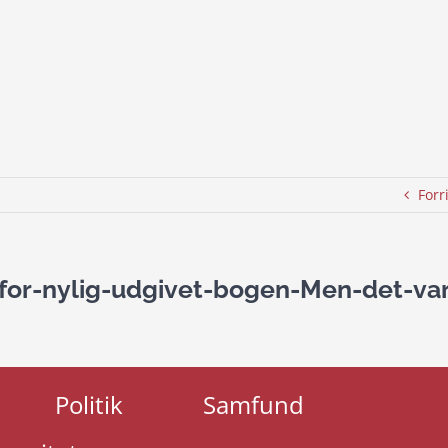
Forr
for-nylig-udgivet-bogen-Men-det-va
Politik
Samfund