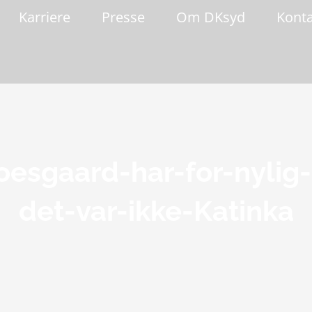
Karriere
Presse
Om DKsyd
Kont
oesgaard-har-for-nyli
det-var-ikke-Katinka