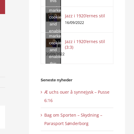
this
accept
content
marketing
Jazz i 1920’ernes stil
Click
cookies
to
16/09/2022
and
accept
enable
marketing
this
Jazz i 1920’ernes stil
cookies
content
(3:3)
and
20/09/2022
enable
this
content
Seneste nyheder
Æ uchs ouer å synnejysk – Pusse
6:16
Bag om Sporten – Skydning –
ail
Parasport Sønderborg