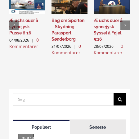
Æ uchs ouer å
Bag om Sporten
Æ uchs ouer å
S
synnejysk –
– Skydning –
synnejysk –
–
Pusse 6:16
Parasport
Syssel å Føjel
T
Sønderborg
5:16
0
04/08/2026
|
2
0
0
Kommentarer
K
31/07/2026
|
28/07/2026
|
Kommentarer
Kommentarer
Search
for:
Click
to
Populært
Seneste
accept
marketing