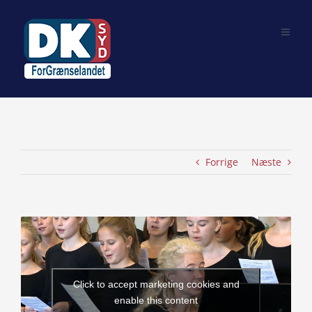
Skip
to
content
Forrige
Næste
View
Larger
Image
Click to accept marketing cookies and
enable this content