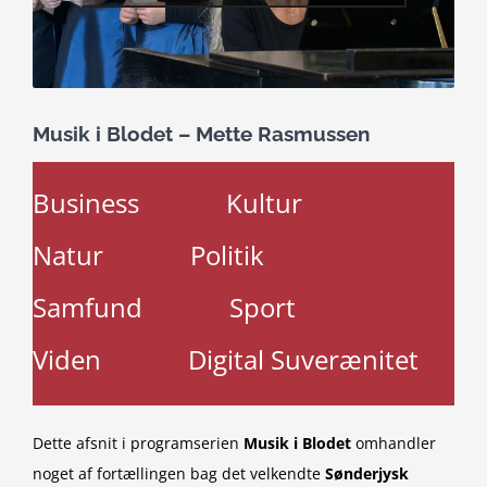
Musik i Blodet – Mette Rasmussen
Business
Kultur
Natur
Politik
Samfund
Sport
Viden
Digital Suverænitet
Dette afsnit i programserien
Musik i Blodet
omhandler
noget af fortællingen bag det velkendte
Sønderjysk