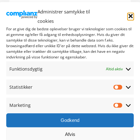
Administrer samtykke til
september 2024
cookies
august 2024
For at give dig de bedste oplevelser bruger vi teknologier som cookies til
at gemme og/eller få adgang til enhedsoplysninger. Hvis du giver dit
samtykke til disse teknologier, kan vi behandle data som f.eks.
juli 2024
browsingadfærd eller unikke ID'er på dette websted. Hvis du ikke giver dit
samtykke eller trækker dit samtykke tilbage, kan det have en negativ
indvirkning på visse funktioner og egenskaber.
juni 2024
Funktionsdygtig
Altid aktiv
maj 2024
Statistikker
april 2024
Statistik
marts 2024
Marketing
Marketi
februar 2024
Godkend
Afvis
januar 2024