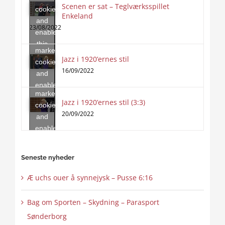
Scenen er sat – Teglværksspillet
cookies
Enkeland
Click
and
to
23/08/2022
enable
accept
this
marketing
content
Jazz i 1920’ernes stil
Click
cookies
to
16/09/2022
and
accept
enable
marketing
this
Jazz i 1920’ernes stil (3:3)
cookies
content
20/09/2022
and
enable
this
content
Seneste nyheder
Æ uchs ouer å synnejysk – Pusse 6:16
Bag om Sporten – Skydning – Parasport
Sønderborg