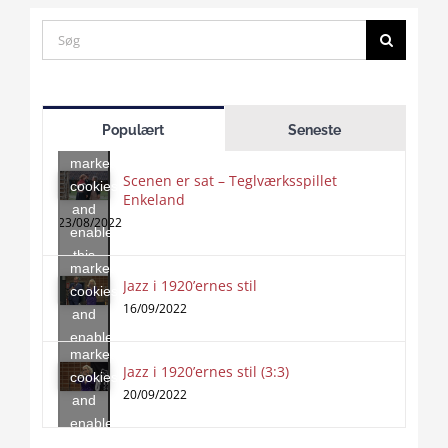
Search
for:
Click
to
Populært
Seneste
accept
marketing
Scenen er sat – Teglværksspillet
cookies
Enkeland
Click
and
to
23/08/2022
enable
accept
this
marketing
content
Jazz i 1920’ernes stil
Click
cookies
to
16/09/2022
and
accept
enable
marketing
this
Jazz i 1920’ernes stil (3:3)
cookies
content
20/09/2022
and
enable
this