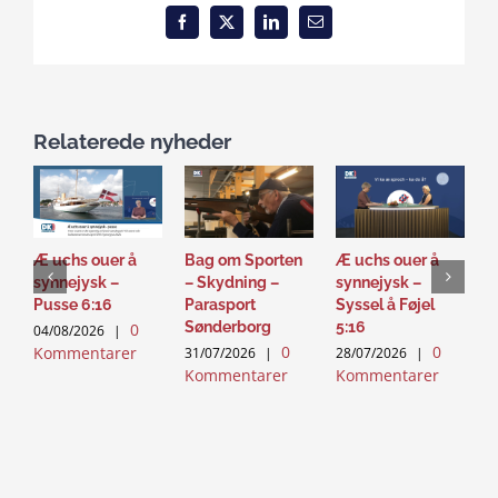
Facebook
X
LinkedIn
Email
Relaterede nyheder
Æ uchs ouer å
Bag om Sporten
Æ uchs ouer å
S
synnejysk –
– Skydning –
synnejysk –
–
Pusse 6:16
Parasport
Syssel å Føjel
T
Sønderborg
5:16
0
04/08/2026
|
2
0
0
Kommentarer
K
31/07/2026
|
28/07/2026
|
Kommentarer
Kommentarer