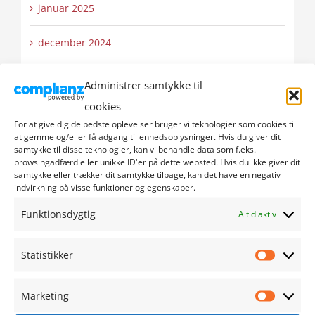
januar 2025
december 2024
november 2024
Administrer samtykke til
cookies
oktober 2024
For at give dig de bedste oplevelser bruger vi teknologier som cookies til
at gemme og/eller få adgang til enhedsoplysninger. Hvis du giver dit
september 2024
samtykke til disse teknologier, kan vi behandle data som f.eks.
browsingadfærd eller unikke ID'er på dette websted. Hvis du ikke giver dit
samtykke eller trækker dit samtykke tilbage, kan det have en negativ
august 2024
indvirkning på visse funktioner og egenskaber.
Funktionsdygtig
Altid aktiv
juli 2024
juni 2024
Statistikker
Statistik
maj 2024
Marketing
Marketi