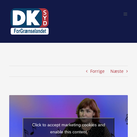
Skip
to
content
Forrige
Næste
View
Larger
Image
Click to accept marketing cookies and
enable this content