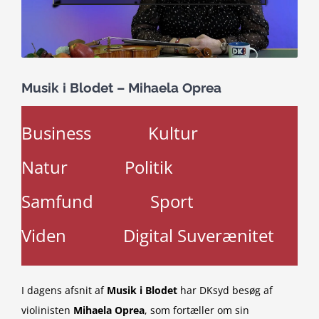
Musik i Blodet – Mihaela Oprea
Business
Kultur
Natur
Politik
Samfund
Sport
Viden
Digital Suverænitet
I dagens afsnit af
Musik i Blodet
har DKsyd besøg af
violinisten
Mihaela Oprea
, som fortæller om sin