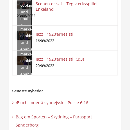
Scenen er sat – Teglværksspillet
cookies
Enkeland
Click
and
to
23/08/2022
enable
accept
this
marketing
content
Jazz i 1920’ernes stil
Click
cookies
to
16/09/2022
and
accept
enable
marketing
this
Jazz i 1920’ernes stil (3:3)
cookies
content
20/09/2022
and
enable
this
content
Seneste nyheder
Æ uchs ouer å synnejysk – Pusse 6:16
Bag om Sporten – Skydning – Parasport
Sønderborg