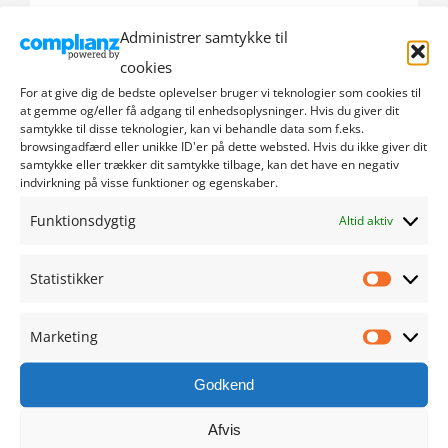
Administrer samtykke til
september 2024
cookies
august 2024
For at give dig de bedste oplevelser bruger vi teknologier som cookies til
at gemme og/eller få adgang til enhedsoplysninger. Hvis du giver dit
samtykke til disse teknologier, kan vi behandle data som f.eks.
juli 2024
browsingadfærd eller unikke ID'er på dette websted. Hvis du ikke giver dit
samtykke eller trækker dit samtykke tilbage, kan det have en negativ
indvirkning på visse funktioner og egenskaber.
juni 2024
Funktionsdygtig
Altid aktiv
maj 2024
Statistikker
april 2024
Statistik
marts 2024
Marketing
Marketi
februar 2024
Godkend
Afvis
januar 2024