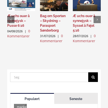
Æ uchs ouer å
Bag om Sporten
Æ uchs ouer å
S
synnejysk –
– Skydning –
synnejysk –
–
Pusse 6:16
Parasport
Syssel å Føjel
T
Sønderborg
5:16
0
04/08/2026
|
2
0
0
Kommentarer
K
31/07/2026
|
28/07/2026
|
Kommentarer
Kommentarer
Search
for:
Click
to
Populært
Seneste
accept
marketing