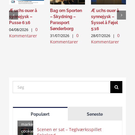
Æ uchs ouer å
Bag om Sporten
Æ uchs ouer å
S
synnejysk –
– Skydning –
synnejysk –
–
Pusse 6:16
Parasport
Syssel å Føjel
T
Sønderborg
5:16
0
04/08/2026
|
2
0
0
Kommentarer
K
31/07/2026
|
28/07/2026
|
Kommentarer
Kommentarer
Search
for:
Click
to
Populært
Seneste
accept
marketing
Scenen er sat – Teglværksspillet
cookies
Click