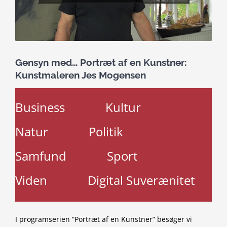
Gensyn med… Portræt af en Kunstner:
Kunstmaleren Jes Mogensen
Business
Kultur
Natur
Politik
Samfund
Sport
Viden
Digital Suverænitet
I programserien “Portræt af en Kunstner” besøger vi