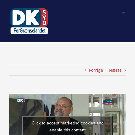
Skip
to
content
Forrige
Næste
View
Larger
Image
Click to accept marketing cookies and
enable this content