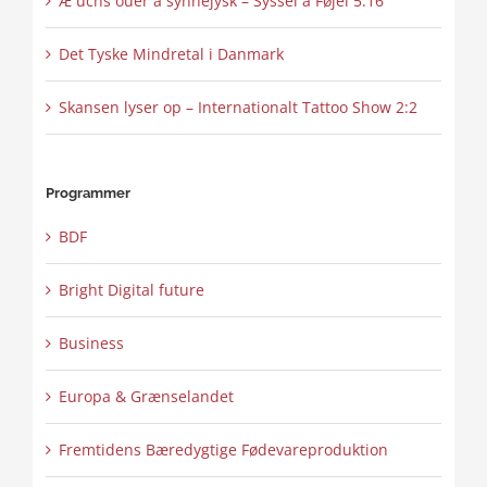
Æ uchs ouer å synnejysk – Syssel å Føjel 5:16
Det Tyske Mindretal i Danmark
Skansen lyser op – Internationalt Tattoo Show 2:2
Programmer
BDF
Bright Digital future
Business
Europa & Grænselandet
Fremtidens Bæredygtige Fødevareproduktion