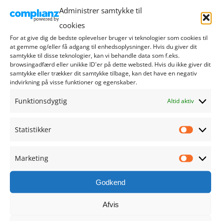
september 2024
Administrer samtykke til
cookies
august 2024
For at give dig de bedste oplevelser bruger vi teknologier som cookies til
at gemme og/eller få adgang til enhedsoplysninger. Hvis du giver dit
juli 2024
samtykke til disse teknologier, kan vi behandle data som f.eks.
browsingadfærd eller unikke ID'er på dette websted. Hvis du ikke giver dit
samtykke eller trækker dit samtykke tilbage, kan det have en negativ
juni 2024
indvirkning på visse funktioner og egenskaber.
Funktionsdygtig
maj 2024
Altid aktiv
april 2024
Statistikker
Statistik
marts 2024
Marketing
Marketi
februar 2024
Godkend
januar 2024
Afvis