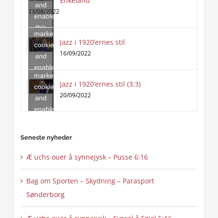
Enkeland
and
to
23/08/2022
enable
accept
this
marketing
content
Jazz i 1920’ernes stil
Click
cookies
to
16/09/2022
and
accept
enable
marketing
this
Jazz i 1920’ernes stil (3:3)
cookies
content
20/09/2022
and
enable
this
content
Seneste nyheder
Æ uchs ouer å synnejysk – Pusse 6:16
Bag om Sporten – Skydning – Parasport
Sønderborg