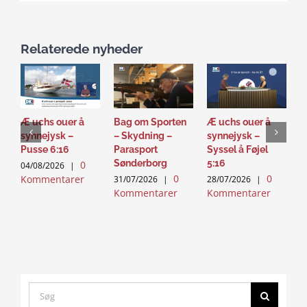
Relaterede nyheder
Æ uchs ouer å
Bag om Sporten
Æ uchs ouer å
S
synnejysk –
– Skydning –
synnejysk –
–
Pusse 6:16
Parasport
Syssel å Føjel
T
Sønderborg
5:16
0
04/08/2026
|
2
0
0
Kommentarer
K
31/07/2026
|
28/07/2026
|
Kommentarer
Kommentarer
Search