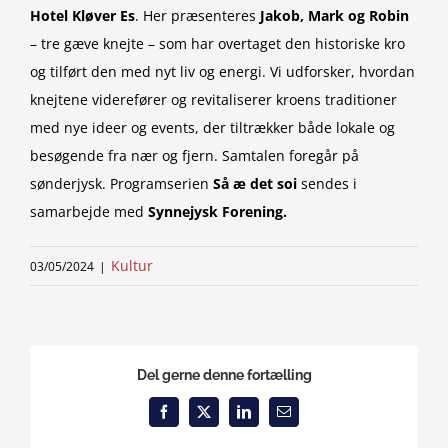
Hotel Kløver Es
. Her præsenteres
Jakob, Mark og Robin
– tre gæve knejte – som har overtaget den historiske kro
og tilført den med nyt liv og energi. Vi udforsker, hvordan
knejtene viderefører og revitaliserer kroens traditioner
med nye ideer og events, der tiltrækker både lokale og
besøgende fra nær og fjern. Samtalen foregår på
sønderjysk. Programserien
Så æ det soi
sendes i
samarbejde med
Synnejysk Forening.
Kultur
03/05/2024
|
Del gerne denne fortælling
Facebook
X
LinkedIn
Email