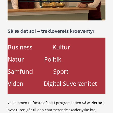
Så æ det soi – trekløverets kroeventyr
Business
Kultur
Natur
Politik
Samfund
Sport
Viden
Digital Suverænitet
Velkommen til første afsnit i programserien
Så æ det soi
,
hvor turen går til den charmerende sønderjyske kro,