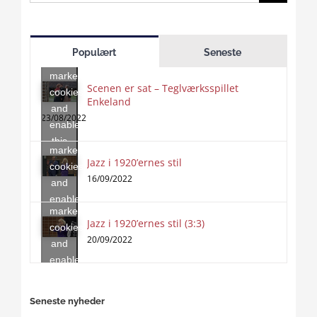
for:
Click
to
Populært
Seneste
accept
marketing
Scenen er sat – Teglværksspillet
cookies
Enkeland
Click
and
to
23/08/2022
enable
accept
this
marketing
content
Jazz i 1920’ernes stil
Click
cookies
to
16/09/2022
and
accept
enable
marketing
this
Jazz i 1920’ernes stil (3:3)
cookies
content
20/09/2022
and
enable
this
content
Seneste nyheder