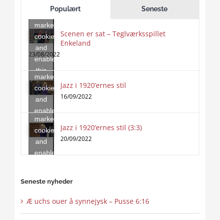
to
Populært
Seneste
accept
marketing
Scenen er sat – Teglværksspillet
cookies
Enkeland
Click
and
to
23/08/2022
enable
accept
this
marketing
content
Jazz i 1920’ernes stil
Click
cookies
to
16/09/2022
and
accept
enable
marketing
this
Jazz i 1920’ernes stil (3:3)
cookies
content
20/09/2022
and
enable
this
content
Seneste nyheder
Æ uchs ouer å synnejysk – Pusse 6:16