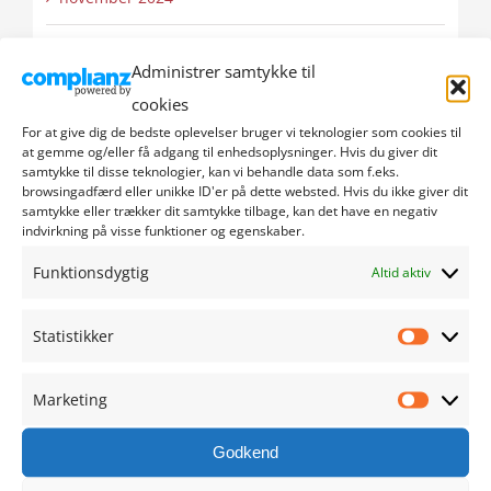
oktober 2024
Administrer samtykke til
cookies
september 2024
For at give dig de bedste oplevelser bruger vi teknologier som cookies til
at gemme og/eller få adgang til enhedsoplysninger. Hvis du giver dit
august 2024
samtykke til disse teknologier, kan vi behandle data som f.eks.
browsingadfærd eller unikke ID'er på dette websted. Hvis du ikke giver dit
samtykke eller trækker dit samtykke tilbage, kan det have en negativ
juli 2024
indvirkning på visse funktioner og egenskaber.
juni 2024
Funktionsdygtig
Altid aktiv
maj 2024
Statistikker
Statistik
april 2024
Marketing
Marketi
marts 2024
Godkend
februar 2024