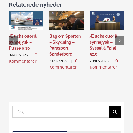
Relaterede nyheder
Æ uchs ouer å
Bag om Sporten
Æ uchs ouer å
S
synnejysk –
– Skydning –
synnejysk –
–
Pusse 6:16
Parasport
Syssel å Føjel
T
Sønderborg
5:16
0
04/08/2026
|
2
0
0
Kommentarer
K
31/07/2026
|
28/07/2026
|
Kommentarer
Kommentarer
Search
for:
Click