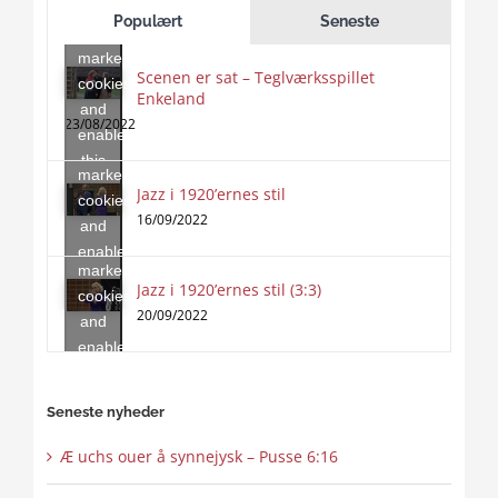
to
Populært
Seneste
accept
marketing
Scenen er sat – Teglværksspillet
cookies
Enkeland
Click
and
to
23/08/2022
enable
accept
this
marketing
content
Jazz i 1920’ernes stil
Click
cookies
to
16/09/2022
and
accept
enable
marketing
this
Jazz i 1920’ernes stil (3:3)
cookies
content
20/09/2022
and
enable
this
content
Seneste nyheder
Æ uchs ouer å synnejysk – Pusse 6:16