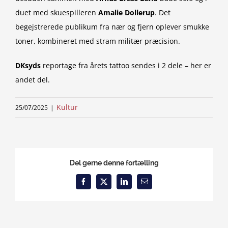
duet med skuespilleren
Amalie
Dollerup
. Det
begejstrerede publikum fra nær og fjern oplever smukke
toner, kombineret med stram militær præcision.
DKsyds
reportage fra årets tattoo sendes i 2 dele – her er
andet del.
Kultur
25/07/2025
|
Del gerne denne fortælling
Facebook
X
LinkedIn
Email