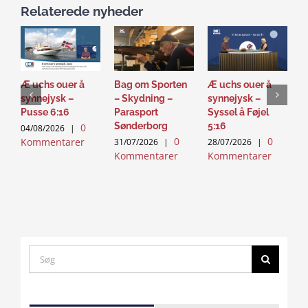
Relaterede nyheder
Æ uchs ouer å
Bag om Sporten
Æ uchs ouer å
S
synnejysk –
– Skydning –
synnejysk –
–
Pusse 6:16
Parasport
Syssel å Føjel
T
Sønderborg
5:16
0
04/08/2026
|
2
0
0
Kommentarer
K
31/07/2026
|
28/07/2026
|
Kommentarer
Kommentarer
Search
for:
Click