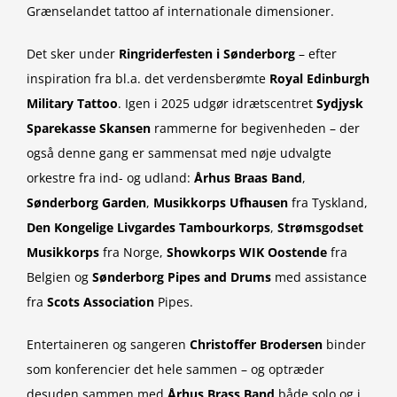
Grænselandet tattoo af internationale dimensioner.
Det sker under
Ringriderfesten i Sønderborg
– efter
inspiration fra bl.a. det verdensberømte
Royal
Edinburgh
Military Tattoo
. Igen i 2025 udgør idrætscentret
Sydjysk
Sparekasse Skansen
rammerne for begivenheden – der
også denne gang er sammensat med nøje udvalgte
orkestre fra ind- og udland:
Århus Braas Band
,
Sønderborg Garden
,
Musikkorps Ufhausen
fra Tyskland,
Den
Kongelige Livgardes Tambourkorps
,
Strømsgodset
Musikkorps
fra Norge,
Showkorps WIK
Oostende
fra
Belgien og
Sønderborg Pipes and Drums
med assistance
fra
Scots Association
Pipes.
Entertaineren og sangeren
Christoffer Brodersen
binder
som konferencier det hele sammen – og optræder
desuden sammen med
Århus Brass Band
både solo og i