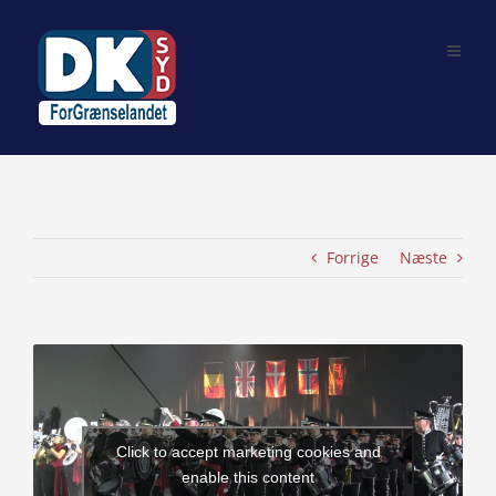
Skip
to
content
Forrige
Næste
View
Larger
Image
Click to accept marketing cookies and
enable this content