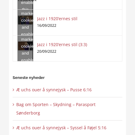
enable
accept
this
marketing
content
Jazz i 1920’ernes stil
Click
cookies
to
16/09/2022
and
accept
enable
marketing
this
Jazz i 1920’ernes stil (3:3)
cookies
content
20/09/2022
and
enable
this
content
Seneste nyheder
Æ uchs ouer å synnejysk – Pusse 6:16
Bag om Sporten – Skydning – Parasport
Sønderborg
Æ uchs ouer å synnejysk – Syssel å Føjel 5:16