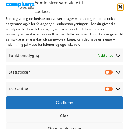
Administrer samtykke til
august 2024
cookies
For at give dig de bedste oplevelser bruger vi teknologier som cookies til
juli 2024
at gemme og/eller få adgang til enhedsoplysninger. Hvis du giver dit
samtykke til disse teknologier, kan vi behandle data som f.eks.
browsingadfærd eller unikke ID'er på dette websted. Hvis du ikke giver dit
juni 2024
samtykke eller trækker dit samtykke tilbage, kan det have en negativ
indvirkning på visse funktioner og egenskaber.
maj 2024
Funktionsdygtig
Altid aktiv
april 2024
Statistikker
Statistik
marts 2024
Marketing
Marketi
februar 2024
Godkend
januar 2024
Afvis
december 2023
Gem præferencer