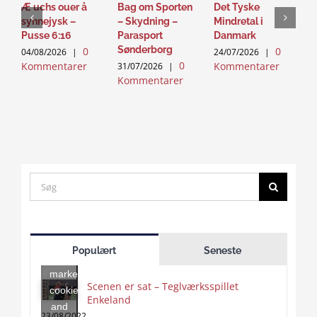
Æ uchs ouer å
Bag om Sporten
Det Tyske
D
synnejysk –
– Skydning –
Mindretal i
J
Pusse 6:16
Parasport
Danmark
2
Sønderborg
0
0
K
04/08/2026
|
24/07/2026
|
0
Kommentarer
Kommentarer
31/07/2026
|
Kommentarer
Search
for:
Click
to
Populært
Seneste
accept
marketing
Scenen er sat – Teglværksspillet
cookies
Enkeland
Click
and
to
23/08/2022