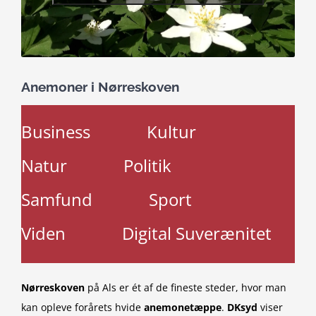
Anemoner i Nørreskoven
Business
Kultur
Natur
Politik
Samfund
Sport
Viden
Digital Suverænitet
Nørreskoven
på Als er ét af de fineste steder, hvor man
kan opleve forårets hvide
anemonetæppe
.
DKsyd
viser