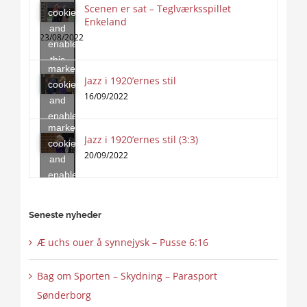
Scenen er sat – Teglværksspillet
cookies
Enkeland
Click
and
to
23/08/2022
enable
accept
this
marketing
content
Jazz i 1920’ernes stil
Click
cookies
to
16/09/2022
and
accept
enable
marketing
this
Jazz i 1920’ernes stil (3:3)
cookies
content
20/09/2022
and
enable
this
content
Seneste nyheder
Æ uchs ouer å synnejysk – Pusse 6:16
Bag om Sporten – Skydning – Parasport
Sønderborg