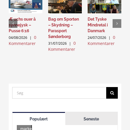
Æ uchs ouer å
Bag om Sporten
Det Tyske
D
synnejysk –
– Skydning –
Mindretal i
J
Pusse 6:16
Parasport
Danmark
2
Sønderborg
0
0
K
04/08/2026
|
24/07/2026
|
0
Kommentarer
Kommentarer
31/07/2026
|
Kommentarer
Search
for:
Click
to
Populært
Seneste
accept
marketing