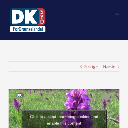
Skip
to
content
Forrige
Næste
View
Larger
Image
Click to accept marketing cookies and
enable this content