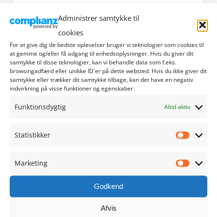
Administrer samtykke til
september 2024
cookies
august 2024
For at give dig de bedste oplevelser bruger vi teknologier som cookies til
at gemme og/eller få adgang til enhedsoplysninger. Hvis du giver dit
samtykke til disse teknologier, kan vi behandle data som f.eks.
juli 2024
browsingadfærd eller unikke ID'er på dette websted. Hvis du ikke giver dit
samtykke eller trækker dit samtykke tilbage, kan det have en negativ
indvirkning på visse funktioner og egenskaber.
juni 2024
Funktionsdygtig
Altid aktiv
maj 2024
Statistikker
april 2024
Statistik
marts 2024
Marketing
Marketi
februar 2024
Godkend
Afvis
januar 2024