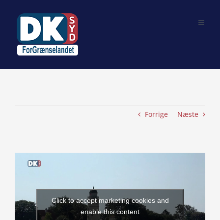
Skip
to
content
Forrige
Næste
View
Larger
Image
Click to accept marketing cookies and
enable this content