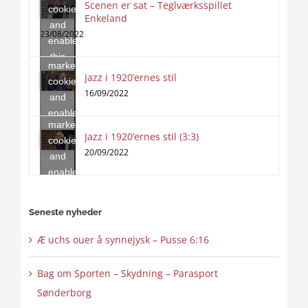
Scenen er sat – Teglværksspillet
cookies
Enkeland
Click
and
to
23/08/2022
enable
accept
this
marketing
content
Jazz i 1920’ernes stil
Click
cookies
to
16/09/2022
and
accept
enable
marketing
this
Jazz i 1920’ernes stil (3:3)
cookies
content
20/09/2022
and
enable
this
content
Seneste nyheder
Æ uchs ouer å synnejysk – Pusse 6:16
Bag om Sporten – Skydning – Parasport
Sønderborg