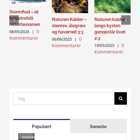
Stormflod – et
katastrofalt
Naturen Kalder –
Naturen kalder –
N
naturfænomen
stenrev, ålegræs
langs kysten
l
0
08/05/2026
|
og havørred 3:3
genopstår livet
g
Kommentarer
2:3
0
06/06/2025
|
1
0
Kommentarer
K
19/05/2025
|
Kommentarer
Search
for:
Click
to
Populært
Seneste
accept
marketing