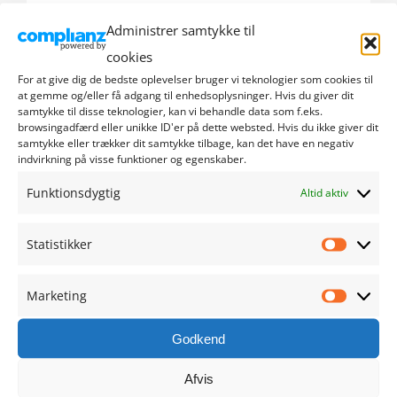
Administrer samtykke til
september 2024
cookies
august 2024
For at give dig de bedste oplevelser bruger vi teknologier som cookies til
at gemme og/eller få adgang til enhedsoplysninger. Hvis du giver dit
samtykke til disse teknologier, kan vi behandle data som f.eks.
juli 2024
browsingadfærd eller unikke ID'er på dette websted. Hvis du ikke giver dit
samtykke eller trækker dit samtykke tilbage, kan det have en negativ
indvirkning på visse funktioner og egenskaber.
juni 2024
Funktionsdygtig
Altid aktiv
maj 2024
Statistikker
april 2024
Statistik
marts 2024
Marketing
Marketi
februar 2024
Godkend
januar 2024
Afvis