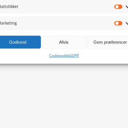
tatistikker
Sta
arketing
Ma
Godkend
Afvis
Gem præferencer
Cookiepolitik
GDPR