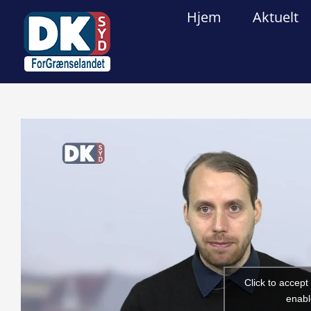
Skip
Hjem
Aktuelt
to
content
View
Larger
Image
Click to accep
enabl