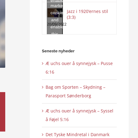
enable
marketing
this
Jazz i 1920’ernes stil
cookies
content
(3:3)
and
20/09/2022
enable
this
content
Seneste nyheder
Æ uchs ouer å synnejysk – Pusse
6:16
Bag om Sporten – Skydning –
Parasport Sønderborg
Æ uchs ouer å synnejysk – Syssel
å Føjel 5:16
Det Tyske Mindretal i Danmark