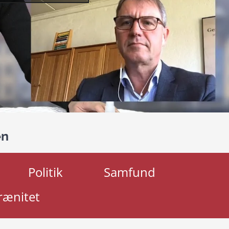
en
Politik
Samfund
rænitet