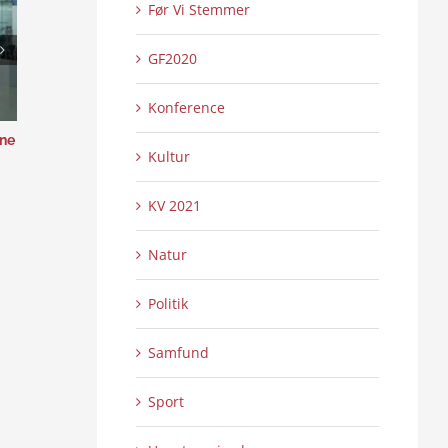
Før Vi Stemmer
GF2020
Konference
nne
Den grønne omstilling i Sydjylland –
EU og Grænseland
Kultur
paneldebat
Grænselandet
0 Kommentarer
0 
24/05/2024
|
17/05/2024
|
KV 2021
Natur
Politik
Samfund
Sport