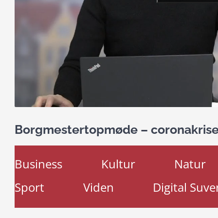
Borgmestertopmøde – coronakris
Business
Kultur
Natur
Sport
Viden
Digital Suve