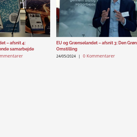
t – afsnit 4:
EU og Grænselandet – afsnit 3: Den Grø
ende samarbejde
Omstilling
ommentarer
0 Kommentarer
24/05/2024
|