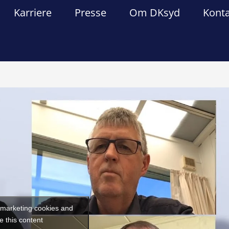
Karriere
Presse
Om DKsyd
Kont
Forrige
Næst
t marketing cookies and
e this content