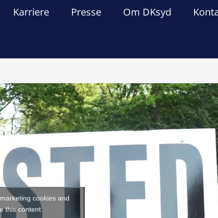
Karriere
Presse
Om DKsyd
Kont
Forrige
Næst
t marketing cookies and
e this content