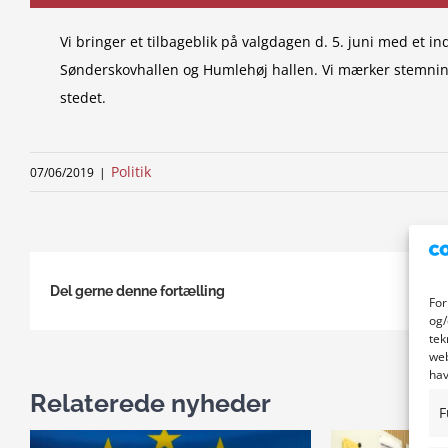
Vi bringer et tilbageblik på valgdagen d. 5. juni med et
Sønderskovhallen og Humlehøj hallen. Vi mærker stemning
stedet.
Politik
07/06/2019
|
Del gerne denne fortælling
For
og/
tek
web
hav
Relaterede nyheder
F