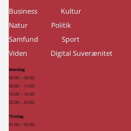
Business
Kultur
Natur
Politik
Samfund
Sport
Viden
Digital Suverænitet
Mandag
00:00 – 06:00
09:00 – 12:00
15:00 – 16:00
22:00 – 23:00
Tirsdag
01:00 – 02:00