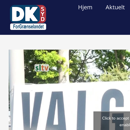
Skip
Hjem
Aktuelt
to
content
View
Larger
Image
Click to accep
enabl