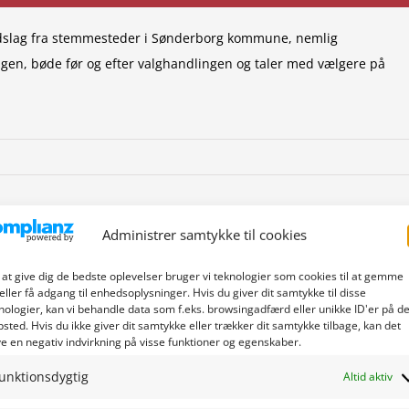
 indslag fra stemmesteder i Sønderborg kommune, nemlig
en, bøde før og efter valgh­andlingen og taler med vælgere på
Administrer samtykke til cookies
Facebook
X
LinkedIn
Em
 at give dig de bedste oplevelser bruger vi teknologier som cookies til at gemme
eller få adgang til enhedsoplysninger. Hvis du giver dit samtykke til disse
nologier, kan vi behandle data som f.eks. browsingadfærd eller unikke ID'er på de
sted. Hvis du ikke giver dit samtykke eller trækker dit samtykke tilbage, kan det
e en negativ indvirkning på visse funktioner og egenskaber.
unktionsdygtig
Altid aktiv