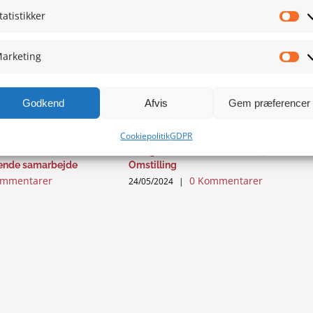
tatistikker
Sta
arketing
Ma
Godkend
Afvis
Gem præferencer
Cookiepolitik
GDPR
t – afsnit 4:
EU og Grænselandet – afsnit 3: Den Grø
ende samarbejde
Omstilling
ommentarer
0 Kommentarer
24/05/2024
|