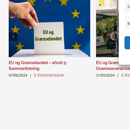
S
M
EU og Grænselandet – afsnit 5:
EU og Grænselande
Sammenfatning
Grænseoverskrid
0 Kommentarer
0 K
07/06/2024
|
31/05/2024
|