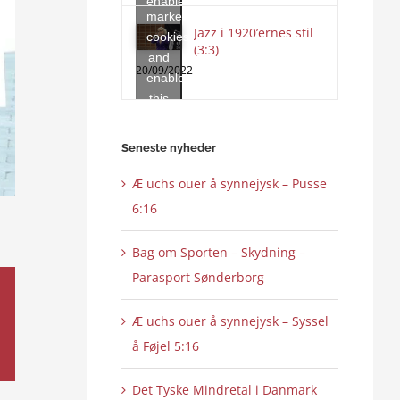
enable
marketing
this
Jazz i 1920’ernes stil
cookies
content
(3:3)
and
20/09/2022
enable
this
content
Seneste nyheder
Æ uchs ouer å synnejysk – Pusse
6:16
Bag om Sporten – Skydning –
Parasport Sønderborg
Æ uchs ouer å synnejysk – Syssel
å Føjel 5:16
Det Tyske Mindretal i Danmark