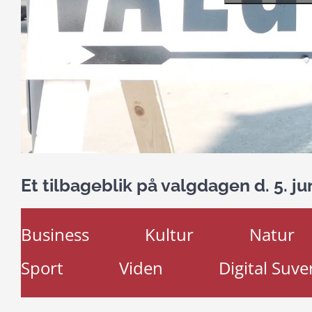
Et tilbageblik på valgdagen d. 5. ju
Business
Kultur
Natur
Sport
Viden
Digital Suve