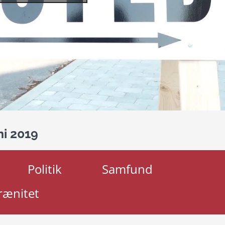
ni 2019
Politik
Samfund
rænitet