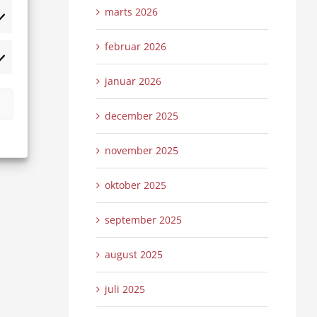
marts 2026
tistikker
februar 2026
rketing
januar 2026
december 2025
november 2025
nne
Den grønne omstilling i Sydjylland –
EU og Grænseland
paneldebat
Grænselandet
0 Kommentarer
0 
24/05/2024
|
17/05/2024
|
oktober 2025
september 2025
august 2025
juli 2025