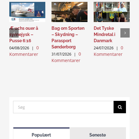
Æ uchs ouer å
Bag om Sporten
Det Tyske
D
synnejysk –
– Skydning –
Mindretal i
J
Pusse 6:16
Parasport
Danmark
2
Sønderborg
0
0
K
04/08/2026
|
24/07/2026
|
0
Kommentarer
Kommentarer
31/07/2026
|
Kommentarer
Search
for:
Click
to
Populært
Seneste
accept