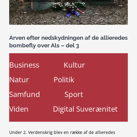
Arven efter nedskydningen af de allieredes
bombefly over Als – del 3
Business
Kultur
Natur
Politik
Samfund
Sport
Viden
Digital Suverænitet
Under 2. Verdenskrig blev en række af de allieredes