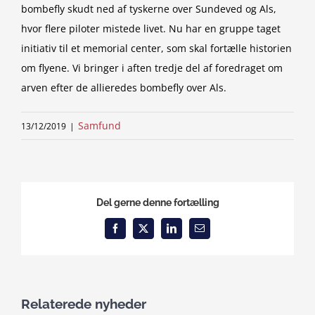
bombefly skudt ned af tyskerne over Sundeved og Als,
hvor flere piloter mistede livet. Nu har en gruppe taget
initiativ til et memorial center, som skal fortælle historien
om flyene. Vi bringer i aften tredje del af foredraget om
arven efter de allieredes bombefly over Als.
Samfund
13/12/2019
|
Del gerne denne fortælling
Facebook
X
LinkedIn
Email
Relaterede nyheder