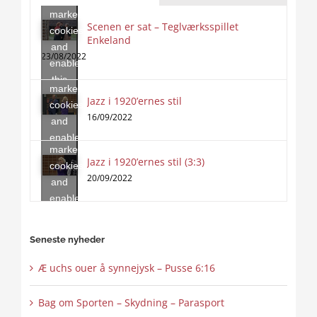
marketing
Scenen er sat – Teglværksspillet
cookies
Enkeland
Click
and
to
23/08/2022
enable
accept
this
marketing
content
Jazz i 1920’ernes stil
Click
cookies
to
16/09/2022
and
accept
enable
marketing
this
Jazz i 1920’ernes stil (3:3)
cookies
content
20/09/2022
and
enable
this
content
Seneste nyheder
Æ uchs ouer å synnejysk – Pusse 6:16
Bag om Sporten – Skydning – Parasport