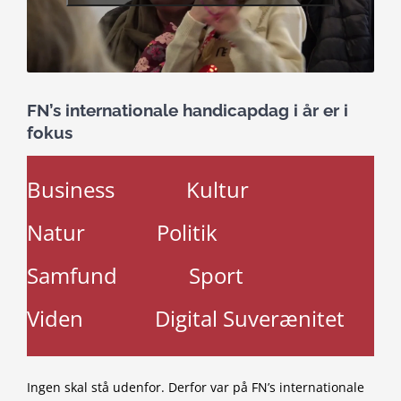
FN’s internationale handicapdag i år er i
fokus
Business
Kultur
Natur
Politik
Samfund
Sport
Viden
Digital Suverænitet
Ingen skal stå udenfor. Derfor var på FN’s internationale