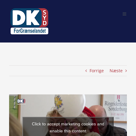
Skip
to
content
Forrige
Næste
View
Larger
Image
Click to accept marketing cookies and
enable this content