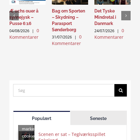
Æ uchs ouer å
Bag om Sporten
Det Tyske
D
synnejysk –
– Skydning –
Mindretal i
J
Pusse 6:16
Parasport
Danmark
2
Sønderborg
0
0
K
04/08/2026
|
24/07/2026
|
0
Kommentarer
Kommentarer
31/07/2026
|
Kommentarer
Search
for:
Click
to
Populært
Seneste
accept
marketing
Scenen er sat – Teglværksspillet
cookies
Click