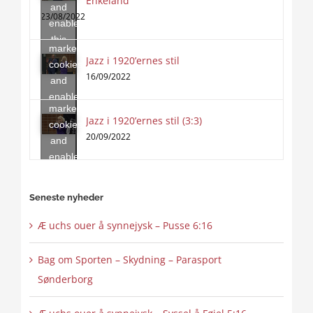
Enkeland
and
to
23/08/2022
enable
accept
this
marketing
content
Jazz i 1920’ernes stil
Click
cookies
to
16/09/2022
and
accept
enable
marketing
this
Jazz i 1920’ernes stil (3:3)
cookies
content
20/09/2022
and
enable
this
content
Seneste nyheder
Æ uchs ouer å synnejysk – Pusse 6:16
Bag om Sporten – Skydning – Parasport
Sønderborg