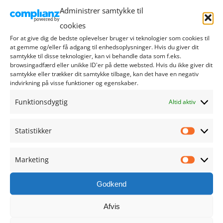
september 2024
Administrer samtykke til
cookies
august 2024
For at give dig de bedste oplevelser bruger vi teknologier som cookies til
at gemme og/eller få adgang til enhedsoplysninger. Hvis du giver dit
juli 2024
samtykke til disse teknologier, kan vi behandle data som f.eks.
browsingadfærd eller unikke ID'er på dette websted. Hvis du ikke giver dit
samtykke eller trækker dit samtykke tilbage, kan det have en negativ
juni 2024
indvirkning på visse funktioner og egenskaber.
Funktionsdygtig
maj 2024
Altid aktiv
april 2024
Statistikker
Statistik
marts 2024
Marketing
Marketi
februar 2024
Godkend
januar 2024
Afvis