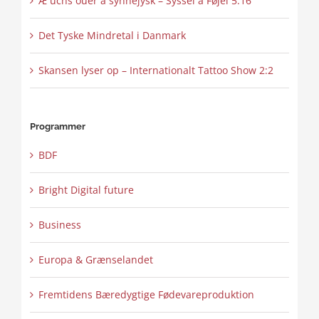
Æ uchs ouer å synnejysk – Syssel å Føjel 5:16
Det Tyske Mindretal i Danmark
Skansen lyser op – Internationalt Tattoo Show 2:2
Programmer
BDF
Bright Digital future
Business
Europa & Grænselandet
Fremtidens Bæredygtige Fødevareproduktion