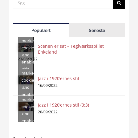
Search
for:
Click
to
Populært
Seneste
accept
marketing
Scenen er sat – Teglværksspillet
cookies
Enkeland
Click
and
to
23/08/2022
enable
accept
this
marketing
content
Jazz i 1920’ernes stil
Click
cookies
to
16/09/2022
and
accept
enable
marketing
this
Jazz i 1920’ernes stil (3:3)
cookies
content
20/09/2022
and
enable
this
content