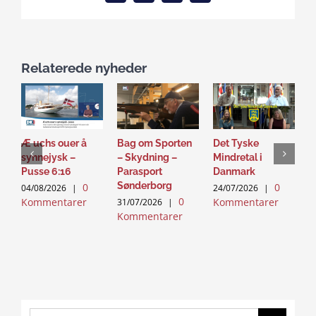
Relaterede nyheder
Æ uchs ouer å
Bag om Sporten
Det Tyske
D
synnejysk –
– Skydning –
Mindretal i
J
Pusse 6:16
Parasport
Danmark
2
Sønderborg
0
0
K
04/08/2026
|
24/07/2026
|
0
Kommentarer
Kommentarer
31/07/2026
|
Kommentarer