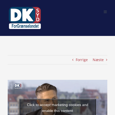
Skip
to
content
Forrige
Næste
View
Larger
Image
Click to accept marketing cookies and
enable this content