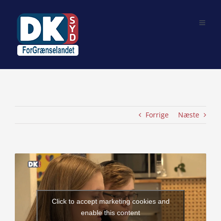
Skip
to
content
Forrige
Næste
View
Larger
Image
Click to accept marketing cookies and
enable this content