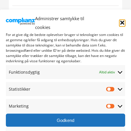
oktober 2024
Administrer samtykke til
cookies
september 2024
For at give dig de bedste oplevelser bruger vi teknologier som cookies til
at gemme og/eller få adgang til enhedsoplysninger. Hvis du giver dit
august 2024
samtykke til disse teknologier, kan vi behandle data som f.eks.
browsingadfærd eller unikke ID'er på dette websted. Hvis du ikke giver dit
juli 2024
samtykke eller trækker dit samtykke tilbage, kan det have en negativ
indvirkning på visse funktioner og egenskaber.
juni 2024
Funktionsdygtig
Altid aktiv
maj 2024
Statistikker
Statistik
april 2024
Marketing
Marketi
marts 2024
Godkend
februar 2024