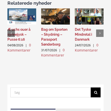
Relaterede nyheder
Æ uchs ouer å
Bag om Sporten
Det Tyske
D
synnejysk –
– Skydning –
Mindretal i
J
Pusse 6:16
Parasport
Danmark
2
Sønderborg
0
0
K
04/08/2026
|
24/07/2026
|
0
Kommentarer
Kommentarer
31/07/2026
|
Kommentarer
Search
for:
Click