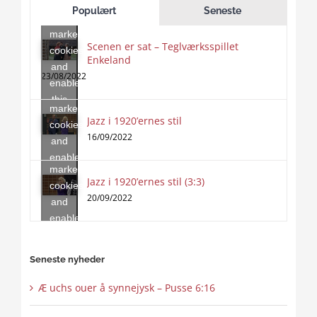
to
Populært
Seneste
accept
marketing
Scenen er sat – Teglværksspillet
cookies
Enkeland
Click
and
to
23/08/2022
enable
accept
this
marketing
content
Jazz i 1920’ernes stil
Click
cookies
to
16/09/2022
and
accept
enable
marketing
this
Jazz i 1920’ernes stil (3:3)
cookies
content
20/09/2022
and
enable
this
content
Seneste nyheder
Æ uchs ouer å synnejysk – Pusse 6:16