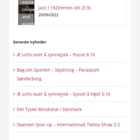
marketing
this
Jazz i 1920’ernes stil (3:3)
cookies
content
20/09/2022
and
enable
this
content
Seneste nyheder
Æ uchs ouer å synnejysk – Pusse 6:16
Bag om Sporten – Skydning – Parasport
Sønderborg
Æ uchs ouer å synnejysk – Syssel å Føjel 5:16
Det Tyske Mindretal i Danmark
Skansen lyser op – Internationalt Tattoo Show 2:2