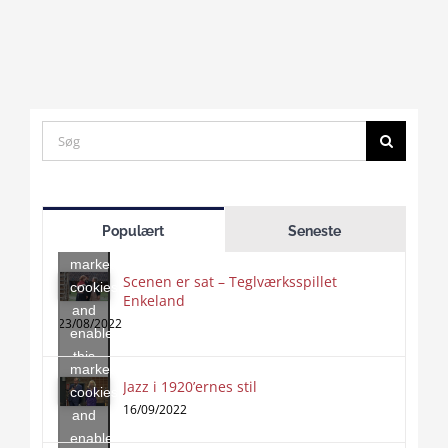
Search
for:
Click
to
Populært
Seneste
accept
marketing
Scenen er sat – Teglværksspillet
cookies
Enkeland
Click
and
to
23/08/2022
enable
accept
this
marketing
content
Jazz i 1920’ernes stil
Click
cookies
to
16/09/2022
and
accept
enable