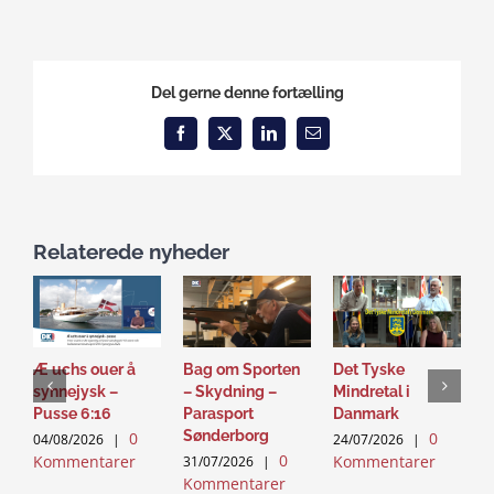
Del gerne denne fortælling
Facebook
X
LinkedIn
Email
Relaterede nyheder
Æ uchs ouer å
Bag om Sporten
Det Tyske
D
synnejysk –
– Skydning –
Mindretal i
J
Pusse 6:16
Parasport
Danmark
2
Sønderborg
0
0
K
04/08/2026
|
24/07/2026
|
0
Kommentarer
Kommentarer
31/07/2026
|
Kommentarer