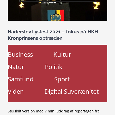
Haderslev Lysfest 2021 – fokus på HKH
Kronprinsens optræden
Business
Kultur
Natur
Politik
Samfund
Sport
Viden
Digital Suverænitet
Særskilt version med 7 min. uddrag af reportagen fra