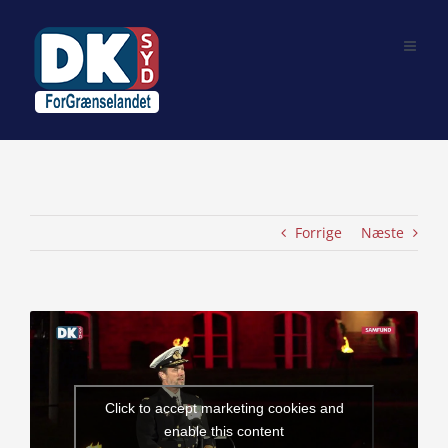
Skip
to
content
Forrige
Næste
View
Larger
Image
Click to accept marketing cookies and
enable this content