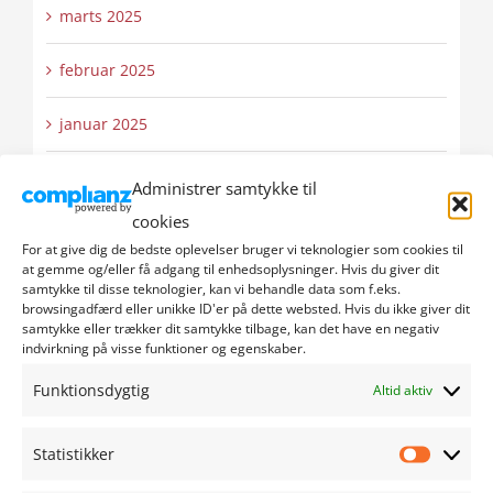
marts 2025
februar 2025
januar 2025
december 2024
Administrer samtykke til
cookies
november 2024
For at give dig de bedste oplevelser bruger vi teknologier som cookies til
at gemme og/eller få adgang til enhedsoplysninger. Hvis du giver dit
oktober 2024
samtykke til disse teknologier, kan vi behandle data som f.eks.
browsingadfærd eller unikke ID'er på dette websted. Hvis du ikke giver dit
samtykke eller trækker dit samtykke tilbage, kan det have en negativ
september 2024
indvirkning på visse funktioner og egenskaber.
Funktionsdygtig
Altid aktiv
august 2024
juli 2024
Statistikker
Statistik