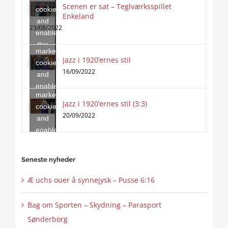
Scenen er sat – Teglværksspillet
cookies
Enkeland
Click
and
to
23/08/2022
enable
accept
this
marketing
content
Jazz i 1920’ernes stil
Click
cookies
to
16/09/2022
and
accept
enable
marketing
this
Jazz i 1920’ernes stil (3:3)
cookies
content
20/09/2022
and
enable
this
content
Seneste nyheder
Æ uchs ouer å synnejysk – Pusse 6:16
Bag om Sporten – Skydning – Parasport
Sønderborg