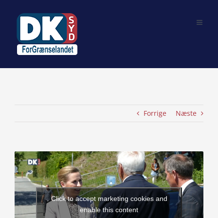
Skip
to
content
Forrige
Næste
View
Larger
Image
Click to accept marketing cookies and
enable this content