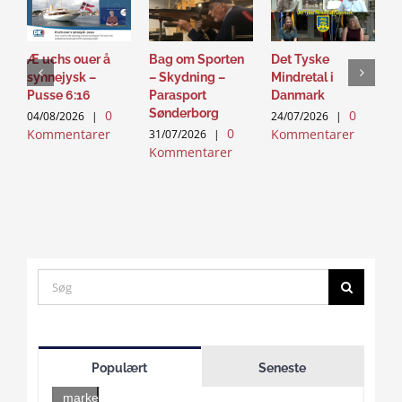
Æ uchs ouer å
Bag om Sporten
Det Tyske
D
synnejysk –
– Skydning –
Mindretal i
J
Pusse 6:16
Parasport
Danmark
2
Sønderborg
0
0
K
04/08/2026
|
24/07/2026
|
0
Kommentarer
Kommentarer
31/07/2026
|
Kommentarer
Search
for:
Click
to
Populært
Seneste
accept
marketing