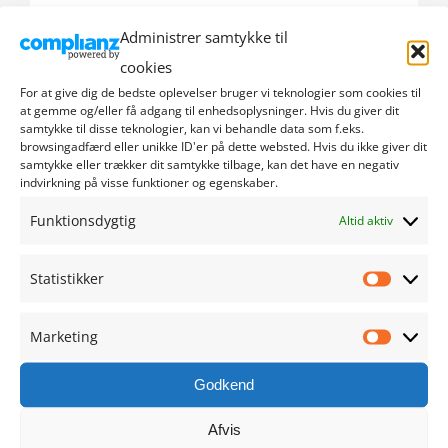
Administrer samtykke til
september 2024
cookies
august 2024
For at give dig de bedste oplevelser bruger vi teknologier som cookies til
at gemme og/eller få adgang til enhedsoplysninger. Hvis du giver dit
samtykke til disse teknologier, kan vi behandle data som f.eks.
juli 2024
browsingadfærd eller unikke ID'er på dette websted. Hvis du ikke giver dit
samtykke eller trækker dit samtykke tilbage, kan det have en negativ
indvirkning på visse funktioner og egenskaber.
juni 2024
Funktionsdygtig
Altid aktiv
maj 2024
Statistikker
april 2024
Statistik
marts 2024
Marketing
Marketi
februar 2024
Godkend
Afvis
januar 2024