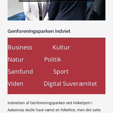
Genforeningsparken indviet
Business
Kultur
Natur
Politik
Samfund
Sport
Viden
Digital Suverænitet
Indvielsen af Genforeningsparken ved Folkehjem i
Aabenraa skulle have været en folkefest, men det satte