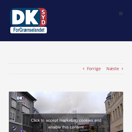
Skip
to
content
Forrige
Næste
View
Larger
Image
Click to accept marketing cookies and
enable this content