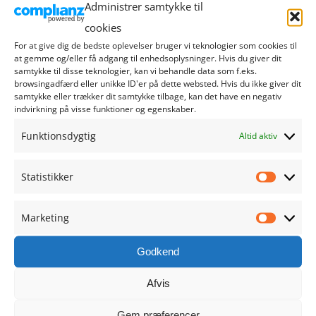
Administrer samtykke til
august 2024
cookies
For at give dig de bedste oplevelser bruger vi teknologier som cookies til
juli 2024
at gemme og/eller få adgang til enhedsoplysninger. Hvis du giver dit
samtykke til disse teknologier, kan vi behandle data som f.eks.
browsingadfærd eller unikke ID'er på dette websted. Hvis du ikke giver dit
juni 2024
samtykke eller trækker dit samtykke tilbage, kan det have en negativ
indvirkning på visse funktioner og egenskaber.
maj 2024
Funktionsdygtig
Altid aktiv
april 2024
Statistikker
Statistik
marts 2024
Marketing
Marketi
februar 2024
Godkend
januar 2024
Afvis
december 2023
Gem præferencer