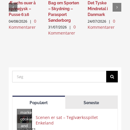
Æ uchs ouer å
Bag om Sporten
Det Tyske
D
synnejysk –
– Skydning –
Mindretal i
J
Pusse 6:16
Parasport
Danmark
2
Sønderborg
0
0
K
04/08/2026
|
24/07/2026
|
0
Kommentarer
Kommentarer
31/07/2026
|
Kommentarer
Search
for:
Click
to
Populært
Seneste
accept
marketing
Scenen er sat – Teglværksspillet
cookies
Enkeland
Click
and
to
23/08/2022