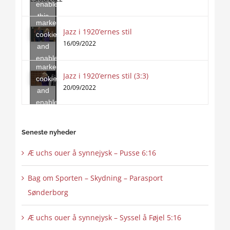
enable
accept
this
marketing
content
Jazz i 1920’ernes stil
Click
cookies
to
16/09/2022
and
accept
enable
marketing
this
Jazz i 1920’ernes stil (3:3)
cookies
content
20/09/2022
and
enable
this
content
Seneste nyheder
Æ uchs ouer å synnejysk – Pusse 6:16
Bag om Sporten – Skydning – Parasport
Sønderborg
Æ uchs ouer å synnejysk – Syssel å Føjel 5:16