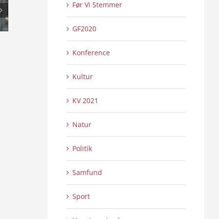
Før Vi Stemmer
GF2020
Den sidste fra Jutlandia
Elstrup Mølle og
0 Kommentarer
0 
Konference
26/06/2026
|
23/06/2026
|
Kultur
KV 2021
Natur
Politik
Samfund
Sport