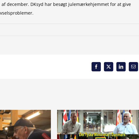
n af december. DKsyd har besøgt julemærkehjemmet for at give
rivselsproblemer.
Facebook
X
LinkedIn
Em