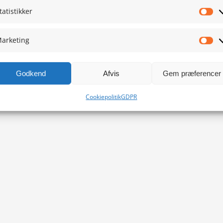
tatistikker
Sta
arketing
Ma
Godkend
Afvis
Gem præferencer
Cookiepolitik
GDPR