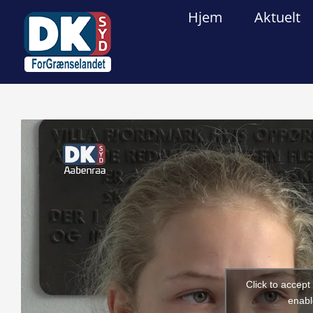
Skip
Hjem
Aktuelt
to
content
View
Larger
Image
Click to accep
enabl