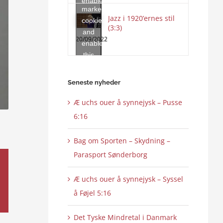
enable
marketing
this
Jazz i 1920’ernes stil
cookies
content
(3:3)
and
20/09/2022
enable
this
content
Seneste nyheder
Æ uchs ouer å synnejysk – Pusse
6:16
Bag om Sporten – Skydning –
Parasport Sønderborg
Æ uchs ouer å synnejysk – Syssel
å Føjel 5:16
Det Tyske Mindretal i Danmark