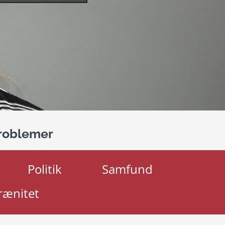
problemer
Politik
Samfund
rænitet