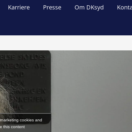
Karriere
Presse
Om DKsyd
Kont
Forrige
Næst
t marketing cookies and
e this content