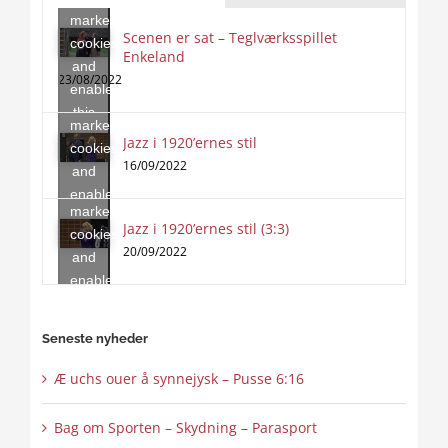
marketing
Scenen er sat – Teglværksspillet
cookies
Enkeland
Click
and
to
23/08/2022
enable
accept
this
marketing
content
Jazz i 1920’ernes stil
Click
cookies
to
16/09/2022
and
accept
enable
marketing
this
Jazz i 1920’ernes stil (3:3)
cookies
content
20/09/2022
and
enable
this
content
Seneste nyheder
Æ uchs ouer å synnejysk – Pusse 6:16
Bag om Sporten – Skydning – Parasport