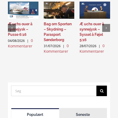
Æ uchs ouer å
Bag om Sporten
Æ uchs ouer å
S
synnejysk –
– Skydning –
synnejysk –
–
Pusse 6:16
Parasport
Syssel å Føjel
T
Sønderborg
5:16
0
04/08/2026
|
2
0
0
Kommentarer
K
31/07/2026
|
28/07/2026
|
Kommentarer
Kommentarer
Search
for:
Click
to
Populært
Seneste
accept