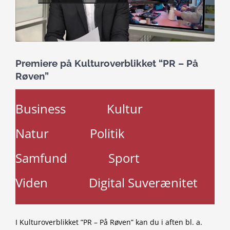
Premiere på Kulturoverblikket “PR – På
Røven”
Business
Kultur
Natur
Politik
Samfund
Sport
Viden
Digital Suverænitet
I Kulturoverblikket ”PR – På Røven” kan du i aften bl. a.