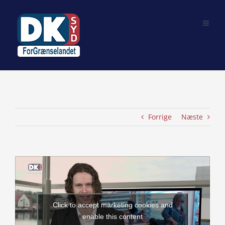
Skip
to
content
Forrige
Næste
View
Larger
Image
Click to accept marketing cookies and
enable this content