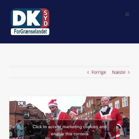
Skip
to
content
Forrige
Næste
View
Larger
Image
Click to accept marketing cookies and
enable this content