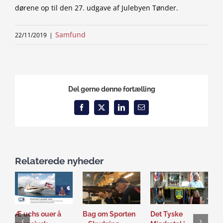
dørene op til den 27. udgave af Julebyen Tønder.
Samfund
22/11/2019
|
Del gerne denne fortælling
Facebook
X
LinkedIn
Email
Relaterede nyheder
Æ uchs ouer å
Bag om Sporten
Det Tyske
D