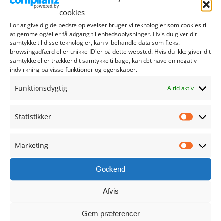
august 2024
cookies
For at give dig de bedste oplevelser bruger vi teknologier som cookies til
juli 2024
at gemme og/eller få adgang til enhedsoplysninger. Hvis du giver dit
samtykke til disse teknologier, kan vi behandle data som f.eks.
juni 2024
browsingadfærd eller unikke ID'er på dette websted. Hvis du ikke giver dit
samtykke eller trækker dit samtykke tilbage, kan det have en negativ
indvirkning på visse funktioner og egenskaber.
maj 2024
Funktionsdygtig
Altid aktiv
april 2024
Statistikker
Statistik
marts 2024
Marketing
februar 2024
Marketi
Godkend
januar 2024
Afvis
december 2023
Gem præferencer
november 2023