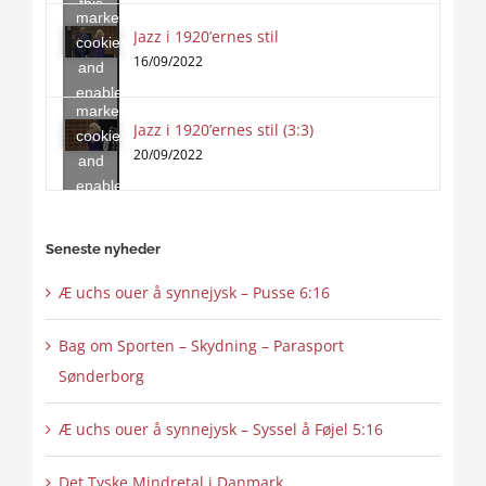
this
marketing
content
Jazz i 1920’ernes stil
Click
cookies
to
16/09/2022
and
accept
enable
marketing
this
Jazz i 1920’ernes stil (3:3)
cookies
content
20/09/2022
and
enable
this
content
Seneste nyheder
Æ uchs ouer å synnejysk – Pusse 6:16
Bag om Sporten – Skydning – Parasport
Sønderborg
Æ uchs ouer å synnejysk – Syssel å Føjel 5:16
Det Tyske Mindretal i Danmark