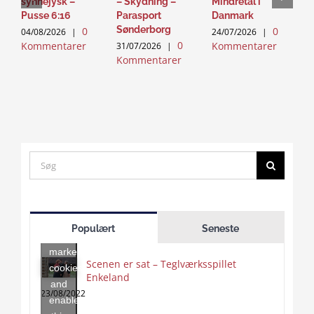
synnejysk –
– Skydning –
Mindretal i
J
Pusse 6:16
Parasport
Danmark
2
Sønderborg
0
0
K
04/08/2026
|
24/07/2026
|
0
Kommentarer
Kommentarer
31/07/2026
|
Kommentarer
Search
for:
Click
to
Populært
Seneste
accept
marketing
Scenen er sat – Teglværksspillet
cookies
Enkeland
Click
and
to
23/08/2022
enable
accept