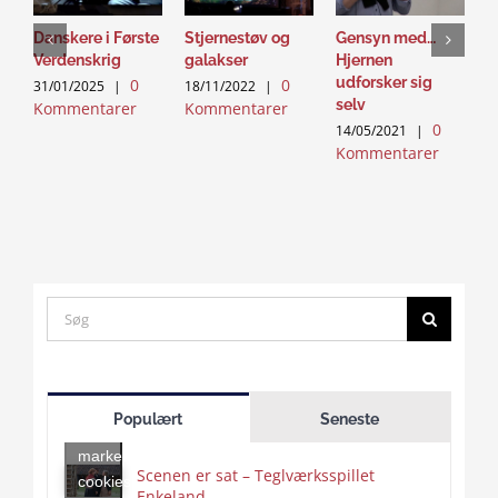
Danskere i Første
Stjernestøv og
Gensyn med…
G
Verdenskrig
galakser
Hjernen
s
udforsker sig
p
0
0
31/01/2025
|
18/11/2022
|
selv
S
Kommentarer
Kommentarer
0
14/05/2021
|
0
Kommentarer
K
Search
for:
Click
to
Populært
Seneste
accept
marketing
Scenen er sat – Teglværksspillet
cookies
Enkeland
Click