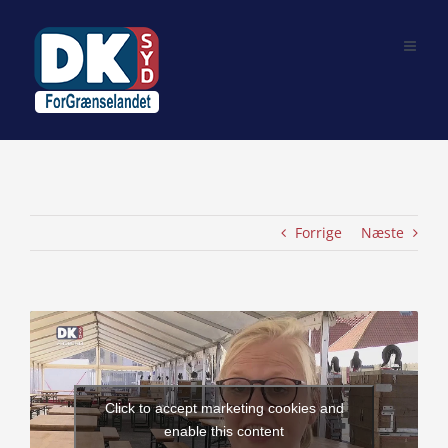
Skip
to
content
Forrige
Næste
View
Larger
Image
Click to accept marketing cookies and
enable this content