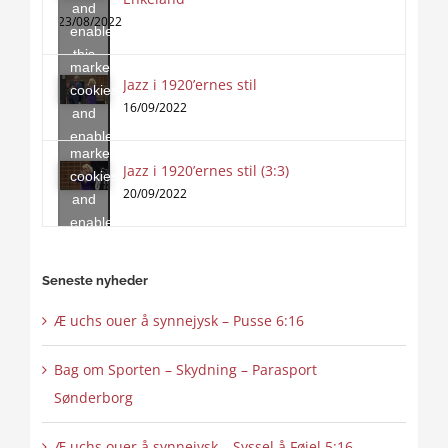
and
to
23/08/2022
enable
accept
this
marketing
content
Jazz i 1920’ernes stil
Click
cookies
to
16/09/2022
and
accept
enable
marketing
this
Jazz i 1920’ernes stil (3:3)
cookies
content
20/09/2022
and
enable
this
content
Seneste nyheder
Æ uchs ouer å synnejysk – Pusse 6:16
Bag om Sporten – Skydning – Parasport
Sønderborg
Æ uchs ouer å synnejysk – Syssel å Føjel 5:16