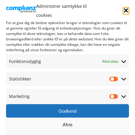
september 2024
Administrer samtykke til
cookies
august 2024
For at give dig de bedste oplevelser bruger vi teknologier som cookies til
at gemme og/eller få adgang til enhedsoplysninger. Hvis du giver dit
juli 2024
samtykke til disse teknologier, kan vi behandle data som f.eks.
browsingadfærd eller unikke ID'er på dette websted. Hvis du ikke giver dit
samtykke eller trækker dit samtykke tilbage, kan det have en negativ
juni 2024
indvirkning på visse funktioner og egenskaber.
maj 2024
Funktionsdygtig
Altid aktiv
april 2024
Statistikker
Statistik
marts 2024
Marketing
Marketi
februar 2024
Godkend
januar 2024
Afvis
december 2023