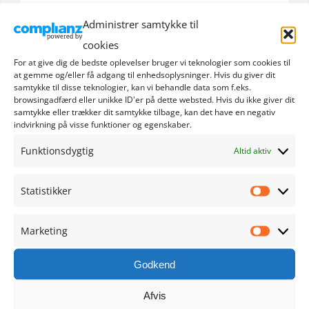
Administrer samtykke til
september 2024
cookies
august 2024
For at give dig de bedste oplevelser bruger vi teknologier som cookies til
at gemme og/eller få adgang til enhedsoplysninger. Hvis du giver dit
samtykke til disse teknologier, kan vi behandle data som f.eks.
juli 2024
browsingadfærd eller unikke ID'er på dette websted. Hvis du ikke giver dit
samtykke eller trækker dit samtykke tilbage, kan det have en negativ
indvirkning på visse funktioner og egenskaber.
juni 2024
Funktionsdygtig
Altid aktiv
maj 2024
Statistikker
april 2024
Statistik
marts 2024
Marketing
Marketi
februar 2024
Godkend
januar 2024
Afvis