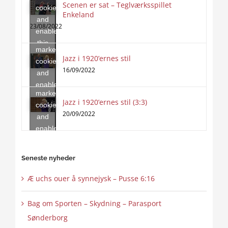
Scenen er sat – Teglværksspillet
cookies
Enkeland
Click
and
to
23/08/2022
enable
accept
this
marketing
content
Jazz i 1920’ernes stil
Click
cookies
to
16/09/2022
and
accept
enable
marketing
this
Jazz i 1920’ernes stil (3:3)
cookies
content
20/09/2022
and
enable
this
content
Seneste nyheder
Æ uchs ouer å synnejysk – Pusse 6:16
Bag om Sporten – Skydning – Parasport
Sønderborg