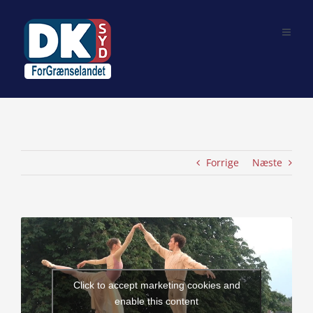
Skip
to
content
Forrige
Næste
View
Larger
Image
Click to accept marketing cookies and
enable this content