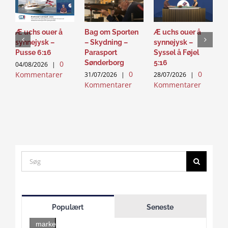
Æ uchs ouer å
Bag om Sporten
Æ uchs ouer å
S
synnejysk –
– Skydning –
synnejysk –
–
Pusse 6:16
Parasport
Syssel å Føjel
T
Sønderborg
5:16
0
04/08/2026
|
2
0
0
Kommentarer
K
31/07/2026
|
28/07/2026
|
Kommentarer
Kommentarer
Search
for:
Click
to
Populært
Seneste
accept
marketing