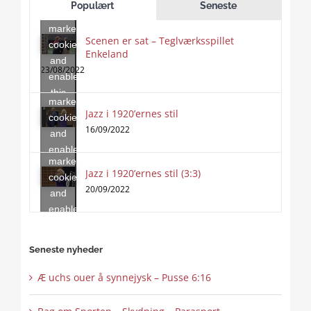
Populært
Seneste
accept
marketing
Scenen er sat – Teglværksspillet
cookies
Enkeland
Click
and
to
23/08/2022
enable
accept
this
marketing
content
Jazz i 1920’ernes stil
Click
cookies
to
16/09/2022
and
accept
enable
marketing
this
Jazz i 1920’ernes stil (3:3)
cookies
content
20/09/2022
and
enable
this
content
Seneste nyheder
Æ uchs ouer å synnejysk – Pusse 6:16