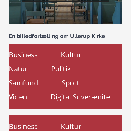
En billedfortælling om Ullerup Kirke
Business
Kultur
Natur
Politik
Samfund
Sport
Viden
Digital Suverænitet
Business
Kultur