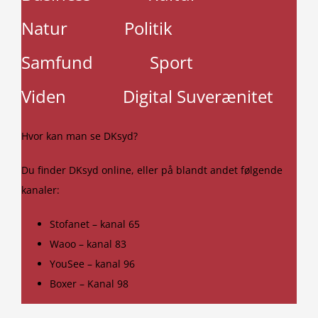
Natur
Politik
Samfund
Sport
Viden
Digital Suverænitet
Hvor kan man se DKsyd?
Du finder DKsyd online, eller på blandt andet følgende
kanaler:
Stofanet – kanal 65
Waoo – kanal 83
YouSee – kanal 96
Boxer – Kanal 98