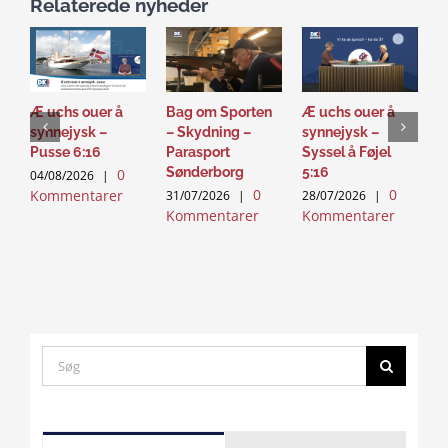
Relaterede nyheder
Æ uchs ouer å
Bag om Sporten
Æ uchs ouer å
S
synnejysk –
– Skydning –
synnejysk –
–
Pusse 6:16
Parasport
Syssel å Føjel
T
Sønderborg
5:16
0
04/08/2026
|
2
0
0
Kommentarer
K
31/07/2026
|
28/07/2026
|
Kommentarer
Kommentarer
Search
for:
Click
to