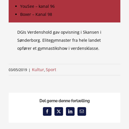
YouSee – kanal 96
Boxer – Kanal 98
DGIs Verdenshold gav opvisning i Skansen i
Sønderborg. Elitegymnaster fra hele landet
opfører et gymnastikshow i verdensklasse.
Kultur
Sport
03/05/2019
|
,
Del gerne denne fortælling
Facebook
X
LinkedIn
Email