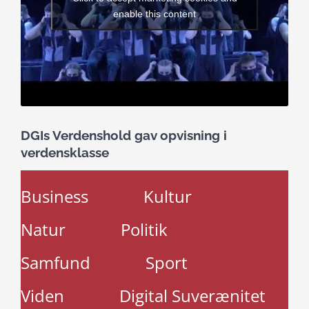
enable this content
DGIs Verdenshold gav opvisning i
verdensklasse
Business
Kultur
Natur
Politik
Samfund
Sport
Viden
Digital Suverænitet