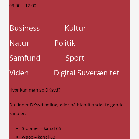
09:00 – 12:00
Business
Kultur
Natur
Politik
Samfund
Sport
Viden
Digital Suverænitet
Hvor kan man se DKsyd?
Du finder DKsyd online, eller på blandt andet følgende
kanaler:
Stofanet – kanal 65
Waoo – kanal 83