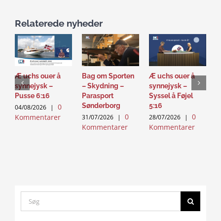
Relaterede nyheder
Æ uchs ouer å
Bag om Sporten
Æ uchs ouer å
S
synnejysk –
– Skydning –
synnejysk –
–
Pusse 6:16
Parasport
Syssel å Føjel
T
Sønderborg
5:16
0
04/08/2026
|
2
0
0
Kommentarer
K
31/07/2026
|
28/07/2026
|
Kommentarer
Kommentarer
Search
for: