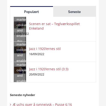
Click
to
Populært
Seneste
accept
marketing
Scenen er sat – Teglværksspillet
cookies
Enkeland
Click
and
to
23/08/2022
enable
accept
this
marketing
content
Jazz i 1920’ernes stil
Click
cookies
to
16/09/2022
and
accept
enable
marketing
this
Jazz i 1920’ernes stil (3:3)
cookies
content
20/09/2022
and
enable
this
content
Seneste nyheder
Æ uchs ouer å synnejysk – Pusse 6:16