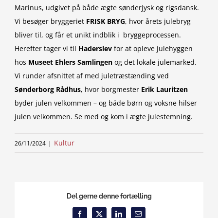
Marinus, udgivet på både ægte sønderjysk og rigsdansk.
Vi besøger bryggeriet
FRISK BRYG
, hvor årets julebryg
bliver til, og får et unikt indblik i bryggeprocessen.
Herefter tager vi til
Haderslev
for at opleve julehyggen
hos
Museet Ehlers Samlingen
og det lokale julemarked.
Vi runder afsnittet af med juletræstænding ved
Sønderborg Rådhus
, hvor borgmester
Erik Lauritzen
byder julen velkommen – og både børn og voksne hilser
julen velkommen. Se med og kom i ægte julestemning.
Kultur
26/11/2024
|
Del gerne denne fortælling
Facebook
X
LinkedIn
Email