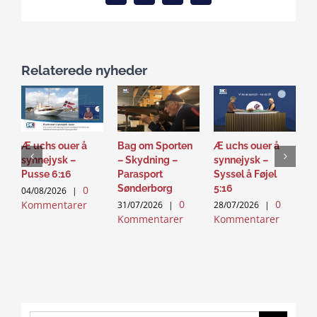
Relaterede nyheder
Æ uchs ouer å
Bag om Sporten
Æ uchs ouer å
S
synnejysk –
– Skydning –
synnejysk –
–
Pusse 6:16
Parasport
Syssel å Føjel
T
Sønderborg
5:16
0
04/08/2026
|
2
0
0
Kommentarer
K
31/07/2026
|
28/07/2026
|
Kommentarer
Kommentarer