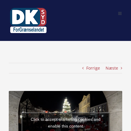
Skip
to
content
Forrige
Næste
View
Larger
Image
Click to accept marketing cookies and
enable this content