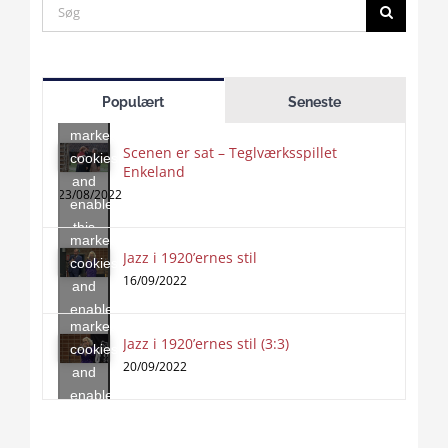
Search
for:
Click
to
Populært
Seneste
accept
marketing
Scenen er sat – Teglværksspillet
cookies
Enkeland
Click
and
to
23/08/2022
enable
accept
this
marketing
content
Jazz i 1920’ernes stil
Click
cookies
to
16/09/2022
and
accept
enable
marketing
this
Jazz i 1920’ernes stil (3:3)
cookies
content
20/09/2022
and
enable
this
content