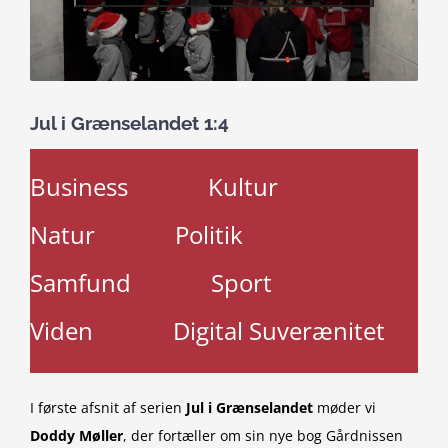
Jul i Grænselandet 1:4
Business
Kultur
Natur
Politik
Samfund
Sport
Viden
Digital Suverænitet
I første afsnit af serien
Jul i Grænselandet
møder vi
Doddy Møller
, der fortæller om sin nye bog Gårdnissen