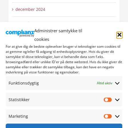
december 2024
november 2024
Administrer samtykke til
oktober 2024
cookies
For at give dig de bedste oplevelser bruger vi teknologier som cookies til
september 2024
at gemme og/eller få adgang til enhedsoplysninger. Hvis du giver dit
samtykke til disse teknologier, kan vi behandle data som f.eks.
browsingadfærd eller unikke ID'er på dette websted. Hvis du ikke giver dit
august 2024
samtykke eller trækker dit samtykke tilbage, kan det have en negativ
indvirkning på visse funktioner og egenskaber.
juli 2024
Funktionsdygtig
Altid aktiv
juni 2024
Statistikker
Statistik
maj 2024
Marketing
Marketi
april 2024