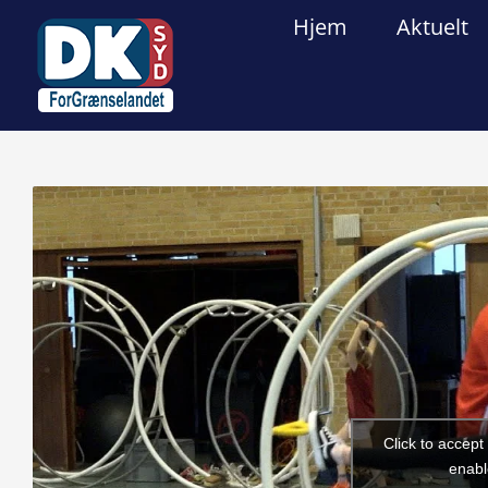
Skip
Hjem
Aktuelt
to
content
View
Larger
Image
Click to accep
enabl