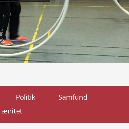
Politik
Samfund
rænitet