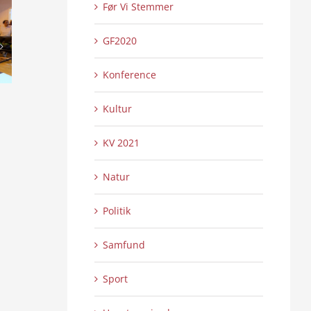
Før Vi Stemmer
GF2020
Konference
USA tester håndboldniveauet i
Bag om Sporten
Kultur
Sønderborg
0 
14/04/2026
|
0 Kommentarer
28/04/2026
|
KV 2021
Natur
Politik
Samfund
Sport