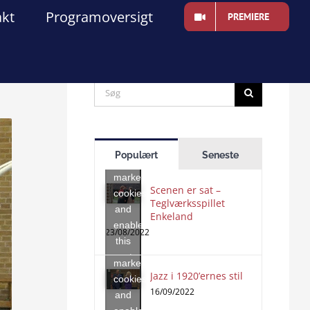
akt
Programoversigt
PREMIERE
e
Search
for:
Click
to
Populært
Seneste
accept
marketing
Scenen er sat –
cookies
Teglværksspillet
and
Enkeland
Click
enable
to
23/08/2022
this
accept
content
marketing
Jazz i 1920’ernes stil
Click
cookies
to
16/09/2022
and
accept