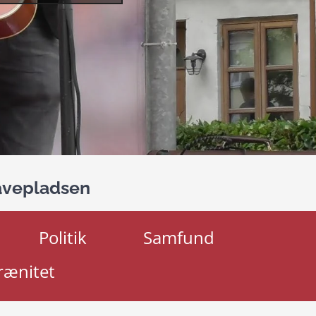
avepladsen
Politik
Samfund
rænitet