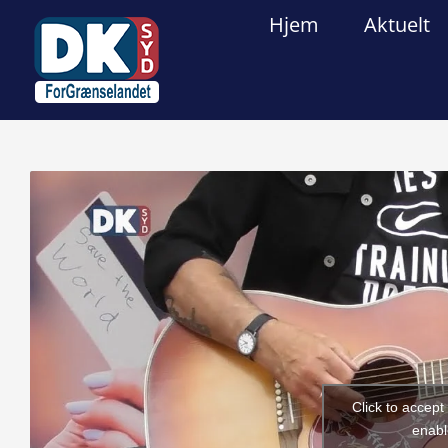
Skip
Hjem
Aktuelt
to
content
View
Larger
Image
Click to accep
enabl