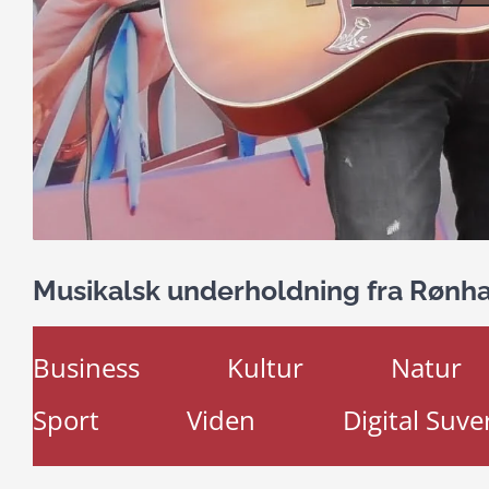
Musikalsk underholdning fra Rønh
Business
Kultur
Natur
Sport
Viden
Digital Suve