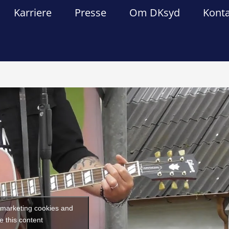
Karriere
Presse
Om DKsyd
Kont
Forrige
Næst
t marketing cookies and
e this content