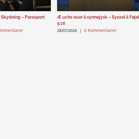
 Skydning – Parasport
Æ uchs ouer å synnejysk – Syssel å Føje
5:16
ommentarer
0 Kommentarer
28/07/2026
|