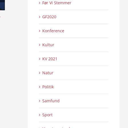
Før Vi Stemmer
l
Skansen lyser op – Internationalt Tattoo
Æ uchs ouer å sy
GF2020
Show 2:2
4:16
0 Kommentarer
0 
21/07/2026
|
21/07/2026
|
Konference
Kultur
KV 2021
Natur
Politik
Samfund
Sport