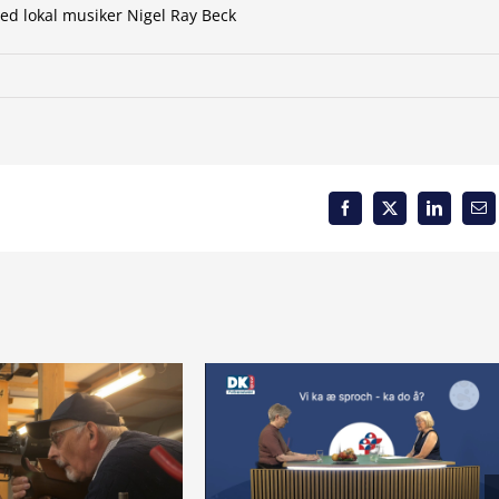
d lokal musiker Nigel Ray Beck
Facebook
X
LinkedIn
Em