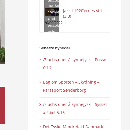
enable
marketing
this
Jazz i 1920’ernes stil
cookies
content
(3:3)
and
20/09/2022
enable
this
content
Seneste nyheder
Æ uchs ouer å synnejysk – Pusse
6:16
Bag om Sporten – Skydning –
Parasport Sønderborg
Æ uchs ouer å synnejysk – Syssel
å Føjel 5:16
Det Tyske Mindretal i Danmark