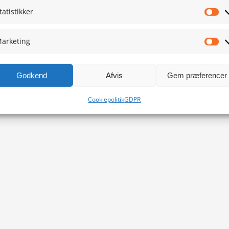
tatistikker
Sta
arketing
Ma
Godkend
Afvis
Gem præferencer
Cookiepolitik
GDPR