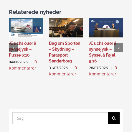
Relaterede nyheder
Æ uchs ouer å
Bag om Sporten
Æ uchs ouer å
S
synnejysk –
– Skydning –
synnejysk –
–
Pusse 6:16
Parasport
Syssel å Føjel
T
Sønderborg
5:16
0
04/08/2026
|
2
0
0
Kommentarer
K
31/07/2026
|
28/07/2026
|
Kommentarer
Kommentarer
Search
for: