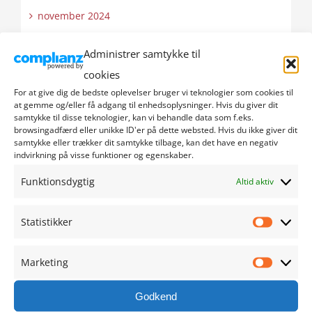
november 2024
oktober 2024
Administrer samtykke til
cookies
september 2024
For at give dig de bedste oplevelser bruger vi teknologier som cookies til
at gemme og/eller få adgang til enhedsoplysninger. Hvis du giver dit
samtykke til disse teknologier, kan vi behandle data som f.eks.
august 2024
browsingadfærd eller unikke ID'er på dette websted. Hvis du ikke giver dit
samtykke eller trækker dit samtykke tilbage, kan det have en negativ
juli 2024
indvirkning på visse funktioner og egenskaber.
Funktionsdygtig
Altid aktiv
juni 2024
maj 2024
Statistikker
Statistik
april 2024
Marketing
Marketi
marts 2024
Godkend