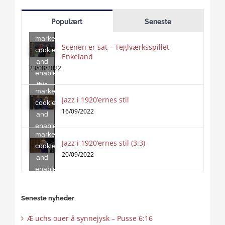
Click
to
Populært
Seneste
accept
marketing
Scenen er sat – Teglværksspillet
cookies
Enkeland
Click
and
to
23/08/2022
enable
accept
this
marketing
content
Jazz i 1920’ernes stil
Click
cookies
to
16/09/2022
and
accept
enable
marketing
this
Jazz i 1920’ernes stil (3:3)
cookies
content
20/09/2022
and
enable
this
content
Seneste nyheder
Æ uchs ouer å synnejysk – Pusse 6:16