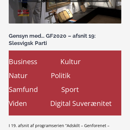
Gensyn med… GF2020 – afsnit 19:
Slesvigsk Parti
Business
Kultur
Natur
Politik
Samfund
Sport
Viden
Digital Suverænitet
I 19. afsnit af programserien “Adskilt – Genforenet –