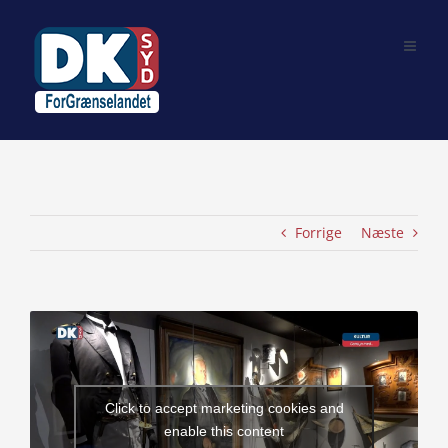
Skip
to
content
Forrige
Næste
View
Larger
Image
Click to accept marketing cookies and
enable this content