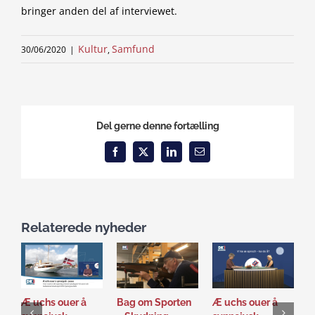
bringer anden del af interviewet.
Kultur
Samfund
30/06/2020
|
,
Del gerne denne fortælling
Facebook
X
LinkedIn
Email
Relaterede nyheder
Æ uchs ouer å
Bag om Sporten
Æ uchs ouer å
D