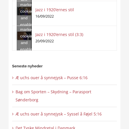
this
marketing
content
Jazz i 1920’ernes stil
Click
cookies
to
16/09/2022
and
accept
enable
marketing
this
Jazz i 1920’ernes stil (3:3)
cookies
content
20/09/2022
and
enable
this
content
Seneste nyheder
Æ uchs ouer å synnejysk – Pusse 6:16
Bag om Sporten – Skydning – Parasport
Sønderborg
Æ uchs ouer å synnejysk – Syssel å Føjel 5:16
Det Tyske Mindretal i Danmark