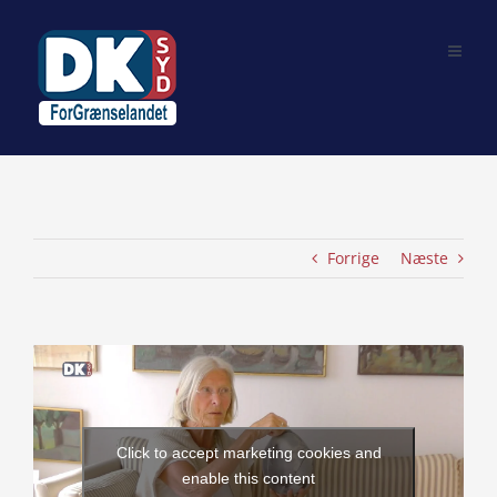
Skip
to
content
Forrige
Næste
View
Larger
Image
Click to accept marketing cookies and
enable this content