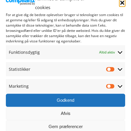
august 2024
cookies
For at give dig de bedste oplevelser bruger vi teknologier som cookies til
juli 2024
at gemme og/eller få adgang til enhedsoplysninger. Hvis du giver dit
samtykke til disse teknologier, kan vi behandle data som f.eks.
juni 2024
browsingadfærd eller unikke ID'er på dette websted. Hvis du ikke giver dit
samtykke eller trækker dit samtykke tilbage, kan det have en negativ
indvirkning på visse funktioner og egenskaber.
maj 2024
Funktionsdygtig
Altid aktiv
april 2024
Statistikker
Statistik
marts 2024
Marketing
februar 2024
Marketi
Godkend
januar 2024
Afvis
december 2023
Gem præferencer
november 2023