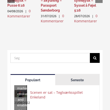
synnejysk –
– Skydning –
synnejysk –
M
Pusse 6:16
Parasport
Syssel å Føjel
D
Sønderborg
5:16
0
04/08/2026
|
2
0
0
Kommentarer
K
31/07/2026
|
28/07/2026
|
Kommentarer
Kommentarer
Search
for:
Click
to
Populært
Seneste
accept
marketing
Scenen er sat – Teglværksspillet
cookies
Enkeland
Click
and
to
23/08/2022
enable
accept