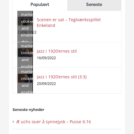
to
Populært
Seneste
accept
marketing
Scenen er sat – Teglværksspillet
cookies
Enkeland
Click
and
to
23/08/2022
enable
accept
this
marketing
content
Jazz i 1920’ernes stil
Click
cookies
to
16/09/2022
and
accept
enable
marketing
this
Jazz i 1920’ernes stil (3:3)
cookies
content
20/09/2022
and
enable
this
content
Seneste nyheder
Æ uchs ouer å synnejysk – Pusse 6:16