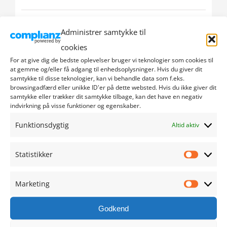
oktober 2024
Administrer samtykke til
cookies
september 2024
For at give dig de bedste oplevelser bruger vi teknologier som cookies til
at gemme og/eller få adgang til enhedsoplysninger. Hvis du giver dit
august 2024
samtykke til disse teknologier, kan vi behandle data som f.eks.
browsingadfærd eller unikke ID'er på dette websted. Hvis du ikke giver dit
juli 2024
samtykke eller trækker dit samtykke tilbage, kan det have en negativ
indvirkning på visse funktioner og egenskaber.
juni 2024
Funktionsdygtig
Altid aktiv
maj 2024
Statistikker
Statistik
april 2024
Marketing
Marketi
marts 2024
Godkend
februar 2024