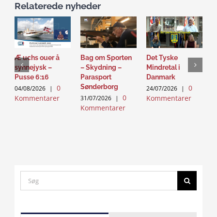
Relaterede nyheder
Æ uchs ouer å
Bag om Sporten
Det Tyske
D
synnejysk –
– Skydning –
Mindretal i
J
Pusse 6:16
Parasport
Danmark
2
Sønderborg
0
0
K
04/08/2026
|
24/07/2026
|
0
Kommentarer
Kommentarer
31/07/2026
|
Kommentarer
Search
for:
Click