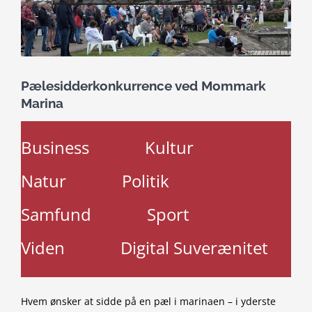
Pælesidderkonkurrence ved Mommark
Marina
Business
Kultur
Natur
Politik
Samfund
Sport
Viden
Digital Suverænitet
Hvem ønsker at sidde på en pæl i marinaen – i yderste