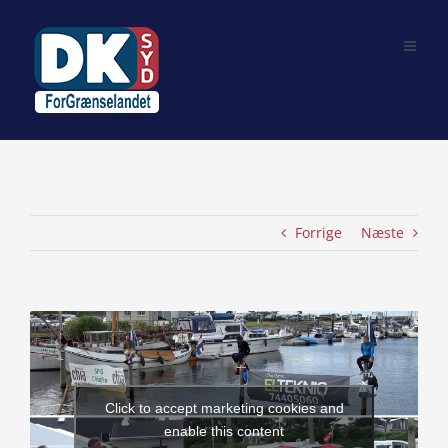
Skip
to
content
Forrige
Næste
View
Larger
Image
Click to accept marketing cookies and
enable this content