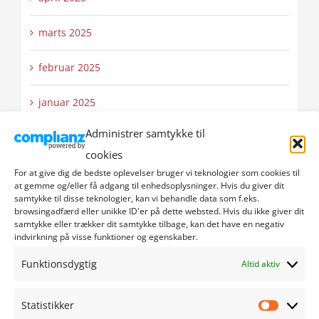
marts 2025
februar 2025
januar 2025
Administrer samtykke til
december 2024
cookies
november 2024
For at give dig de bedste oplevelser bruger vi teknologier som cookies til
at gemme og/eller få adgang til enhedsoplysninger. Hvis du giver dit
samtykke til disse teknologier, kan vi behandle data som f.eks.
oktober 2024
browsingadfærd eller unikke ID'er på dette websted. Hvis du ikke giver dit
samtykke eller trækker dit samtykke tilbage, kan det have en negativ
indvirkning på visse funktioner og egenskaber.
september 2024
Funktionsdygtig
Altid aktiv
august 2024
Statistikker
juli 2024
Statistik