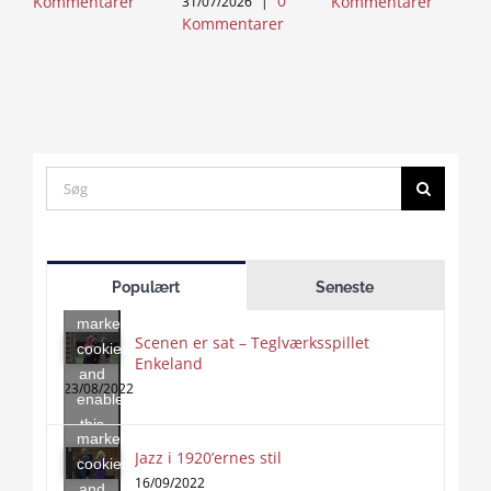
0
Kommentarer
Kommentarer
31/07/2026
|
Kommentarer
Search
for:
Click
to
Populært
Seneste
accept
marketing
Scenen er sat – Teglværksspillet
cookies
Enkeland
Click
and
to
23/08/2022
enable
accept
this
marketing
content
Jazz i 1920’ernes stil
Click
cookies
to
16/09/2022
and