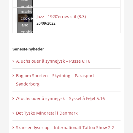
accept
enable
marketing
this
Jazz i 1920’ernes stil (3:3)
cookies
content
20/09/2022
and
enable
this
content
Seneste nyheder
Æ uchs ouer å synnejysk – Pusse 6:16
Bag om Sporten – Skydning – Parasport
Sønderborg
Æ uchs ouer å synnejysk – Syssel å Føjel 5:16
Det Tyske Mindretal i Danmark
Skansen lyser op – Internationalt Tattoo Show 2:2