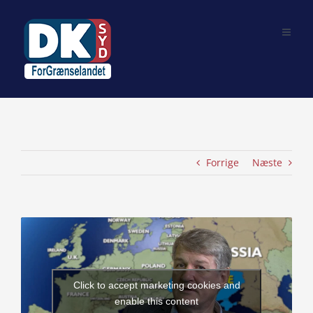
Skip
to
content
Forrige
Næste
View
Larger
Image
Click to accept marketing cookies and
enable this content