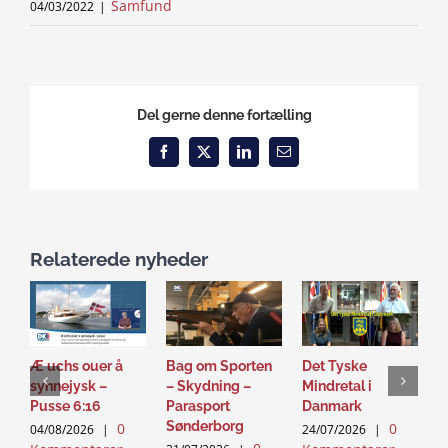
Samfund
04/03/2022
|
Del gerne denne fortælling
Facebook
X
LinkedIn
Email
Relaterede nyheder
Æ uchs ouer å
Bag om Sporten
Det Tyske
D
synnejysk –
– Skydning –
Mindretal i
J
Pusse 6:16
Parasport
Danmark
2
Sønderborg
0
0
K
04/08/2026
|
24/07/2026
|