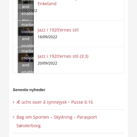
Enkeland
Click
and
to
23/08/2022
enable
accept
this
marketing
content
Jazz i 1920’ernes stil
Click
cookies
to
16/09/2022
and
accept
enable
marketing
this
Jazz i 1920’ernes stil (3:3)
cookies
content
20/09/2022
and
enable
this
content
Seneste nyheder
Æ uchs ouer å synnejysk – Pusse 6:16
Bag om Sporten – Skydning – Parasport
Sønderborg