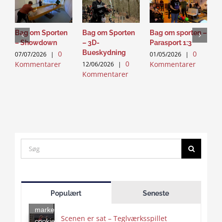
Bag om Sporten
Bag om Sporten
Bag om sporten –
U
– Showdown
– 3D-
Parasport 1:3
h
Bueskydning
i
0
0
07/07/2026
|
01/05/2026
|
0
Kommentarer
Kommentarer
12/06/2026
|
2
Kommentarer
K
Search
for:
Click
to
Populært
Seneste
accept
marketing
Scenen er sat – Teglværksspillet
cookies