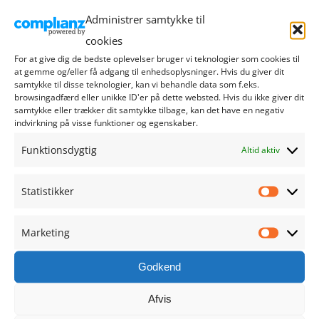
september 2024
Administrer samtykke til
cookies
august 2024
For at give dig de bedste oplevelser bruger vi teknologier som cookies til
at gemme og/eller få adgang til enhedsoplysninger. Hvis du giver dit
juli 2024
samtykke til disse teknologier, kan vi behandle data som f.eks.
browsingadfærd eller unikke ID'er på dette websted. Hvis du ikke giver dit
samtykke eller trækker dit samtykke tilbage, kan det have en negativ
juni 2024
indvirkning på visse funktioner og egenskaber.
Funktionsdygtig
Altid aktiv
maj 2024
april 2024
Statistikker
Statistik
marts 2024
Marketing
Marketi
februar 2024
Godkend
januar 2024
Afvis