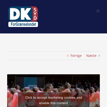
Skip
to
content
Forrige
Næste
View
Larger
Image
Click to accept marketing cookies and
enable this content