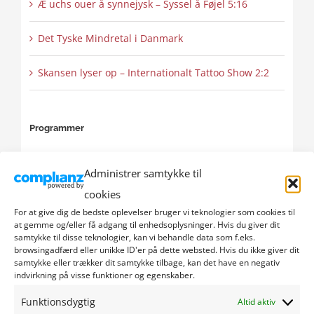
Æ uchs ouer å synnejysk – Syssel å Føjel 5:16
Det Tyske Mindretal i Danmark
Skansen lyser op – Internationalt Tattoo Show 2:2
Programmer
BDF
Administrer samtykke til
Bright Digital future
cookies
For at give dig de bedste oplevelser bruger vi teknologier som cookies til
Business
at gemme og/eller få adgang til enhedsoplysninger. Hvis du giver dit
samtykke til disse teknologier, kan vi behandle data som f.eks.
browsingadfærd eller unikke ID'er på dette websted. Hvis du ikke giver dit
Europa & Grænselandet
samtykke eller trækker dit samtykke tilbage, kan det have en negativ
indvirkning på visse funktioner og egenskaber.
Fremtidens Bæredygtige Fødevareproduktion
Funktionsdygtig
Altid aktiv