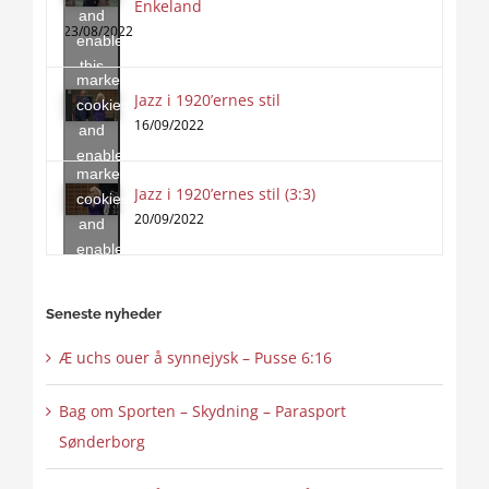
Enkeland
Click
and
to
23/08/2022
enable
accept
this
marketing
content
Jazz i 1920’ernes stil
Click
cookies
to
16/09/2022
and
accept
enable
marketing
this
Jazz i 1920’ernes stil (3:3)
cookies
content
20/09/2022
and
enable
this
content
Seneste nyheder
Æ uchs ouer å synnejysk – Pusse 6:16
Bag om Sporten – Skydning – Parasport
Sønderborg