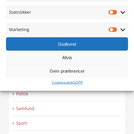
Før Vi Stemmer
Statistikker
Statistik
GF2020
Marketing
Marketi
Konference
Godkend
Kultur
Afvis
KV 2021
Gem præferencer
Natur
Cookiepolitik
GDPR
Politik
Samfund
Sport